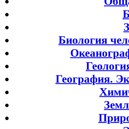
Обща
Б
Биология чел
Океаногра
Геологи
География. Э
Хими
Земл
Приро