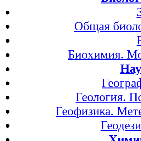
Общая биоло
Биохимия. Мо
Нау
Геогра
Геология. П
Геофизика. Мет
Геодези
Хими