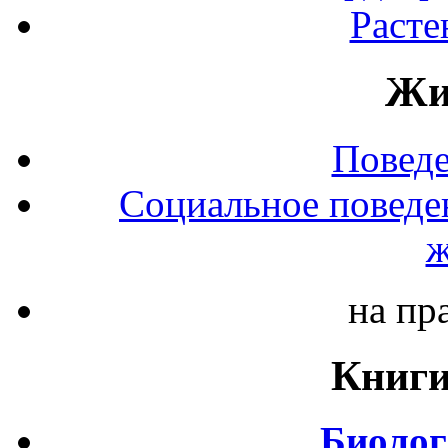
Расте
Жи
Повед
Социальное поведе
ж
на пр
Книги
Биолог