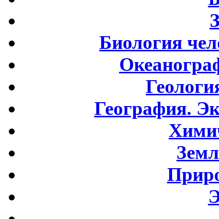
Биология чел
Океаногра
Геологи
География. Э
Хими
Земл
Приро
Э