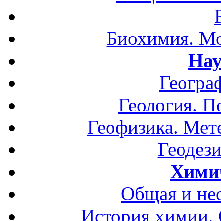
Биохимия. Мо
Нау
Геогра
Геология. П
Геофизика. Мет
Геодези
Хими
Общая и не
История химии.