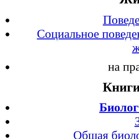
Повед
Социальное поведе
ж
на пр
Книги
Биолог
Общая биоло