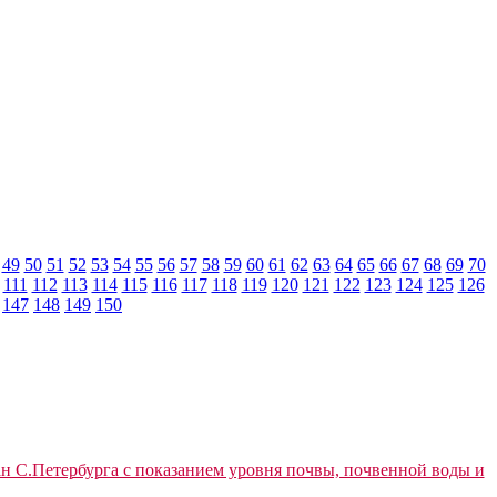
49
50
51
52
53
54
55
56
57
58
59
60
61
62
63
64
65
66
67
68
69
70
111
112
113
114
115
116
117
118
119
120
121
122
123
124
125
126
147
148
149
150
н С.Петербурга с показанием уровня почвы, почвенной воды и