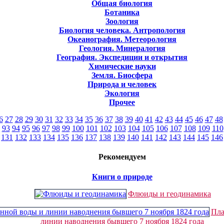
Общая биология
Ботаника
Зоология
Биология человека. Антропология
Океанография. Метеорология
Геология. Минералогия
География. Экспедиции и открытия
Химические науки
Земля. Биосфера
Природа и человек
Экология
Прочее
6
27
28
29
30
31
32
33
34
35
36
37
38
39
40
41
42
43
44
45
46
47
48
93
94
95
96
97
98
99
100
101
102
103
104
105
106
107
108
109
110
131
132
133
134
135
136
137
138
139
140
141
142
143
144
145
146
Рекомендуем
Книги о природе
Флюиды и геодинамика
Пла
линии наводнения бывшего 7 ноября 1824 года