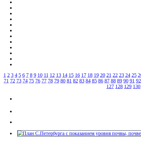
1
2
3
4
5
6
7
8
9
10
11
12
13
14
15
16
17
18
19
20
21
22
23
24
25
2
71
72
73
74
75
76
77
78
79
80
81
82
83
84
85
86
87
88
89
90
91
92
127
128
129
130