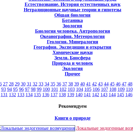
Естествознание. История естественных наук
Нетрадиционные научные теории и гипотезы
Общая биология
Ботаника
Зоология
Биология человека. Антропология
Океанография. Метеорология
Геология. Минералогия
География. Экспедиции и открытия
Химические науки
Земля. Биосфера
Природа и человек
Экология
Прочее
6
27
28
29
30
31
32
33
34
35
36
37
38
39
40
41
42
43
44
45
46
47
48
93
94
95
96
97
98
99
100
101
102
103
104
105
106
107
108
109
110
131
132
133
134
135
136
137
138
139
140
141
142
143
144
145
146
Рекомендуем
Книги о природе
Локальные эндогенные во