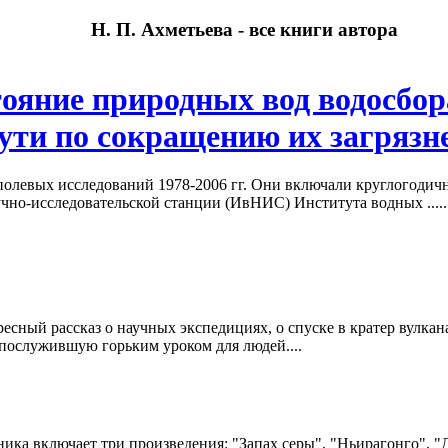
Н. П. Ахметьева - все книги автора
тояние природных вод водосбо
ути по сокращению их загрязн
полевых исследований 1978-2006 гг. Они включали круглогодич
чно-исследовательской станции (ИвНИС) Института водных .....
есный рассказ о научных экспедициях, о спуске в кратер вулкан
 послужившую горьким уроком для людей....
ика включает три произведения: "Запах серы", "Ньирагонго", "Д