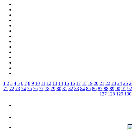
1
2
3
4
5
6
7
8
9
10
11
12
13
14
15
16
17
18
19
20
21
22
23
24
25
2
71
72
73
74
75
76
77
78
79
80
81
82
83
84
85
86
87
88
89
90
91
92
127
128
129
130