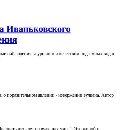
ра Иваньковского
ения
ные наблюдения за уровнем и качеством подземных вод в
.
а, о поразительном явлении - извержении вулкана. Автор
вадцать пять лет на вулканах мира". Это живой и