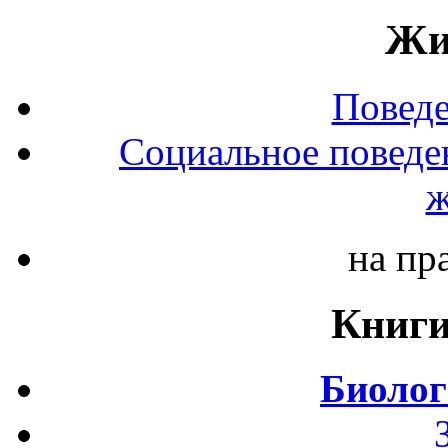
Жи
Повед
Социальное поведе
ж
на пр
Книги
Биолог