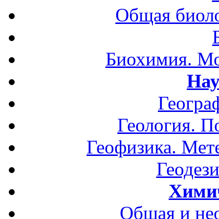
Общая биоло
Биохимия. Мо
Нау
Геогра
Геология. П
Геофизика. Мет
Геодези
Хими
Общая и не