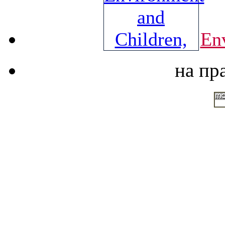
En
на пр