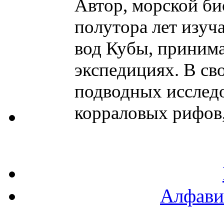
Автор, морской био
полутора лет изу
вод Кубы, принима
экспедициях. В сво
подводных исследо
корраловых рифов,
Алфави