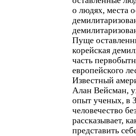
о людях,
места 
демилитаризова
демилитаризован
Пуще
оставленн
корейская демил
часть первобытн
европейского
ле
Известный амер
Алан Вейсман,
у
опыт ученых, в
человечество
без
рассказывает, ка
представить себ