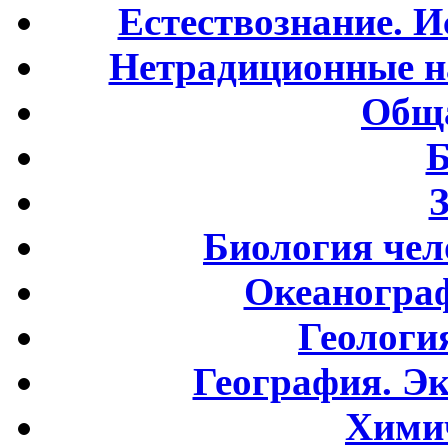
Естествознание. И
Нетрадиционные н
Обща
Б
Биология чел
Океаногра
Геологи
География. Э
Хими