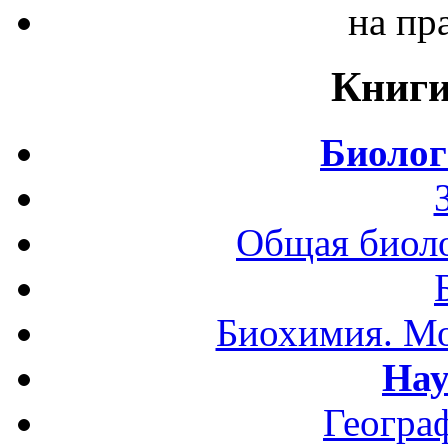
на пр
Книги
Биолог
Общая биоло
Биохимия. Мо
Нау
Геогра