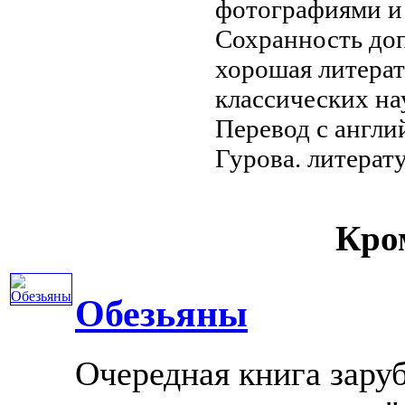
фотографиями 
Сохранность
доп
хорошая
литерат
классических на
Перевод с англи
Гурова.
литерат
Кром
Обезьяны
Очередная книга зару