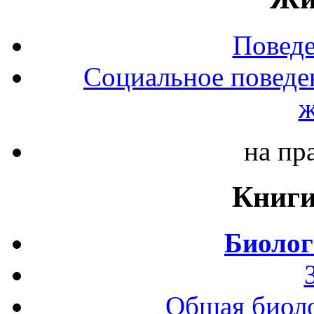
Повед
Социальное поведе
ж
на пр
Книги
Биолог
Общая биоло