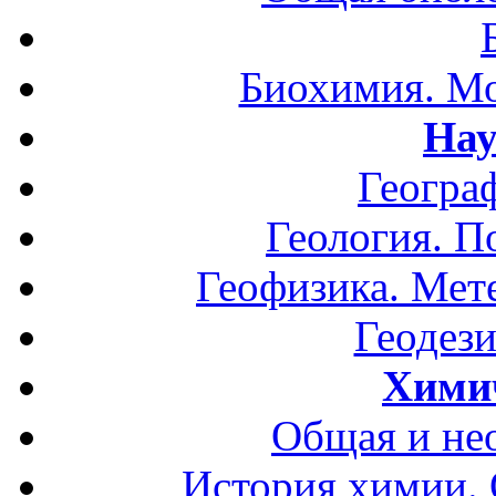
Биохимия. Мо
Нау
Геогра
Геология. П
Геофизика. Мет
Геодези
Хими
Общая и не
История химии.