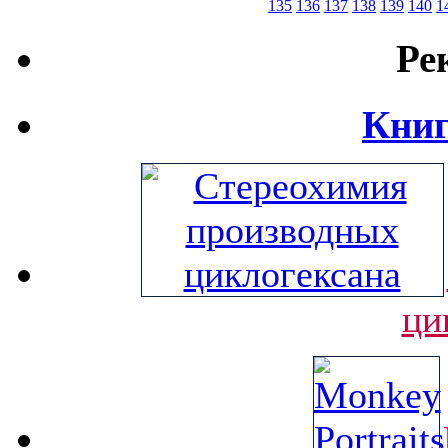
135
136
137
138
139
140
1
Ре
Книг
ци