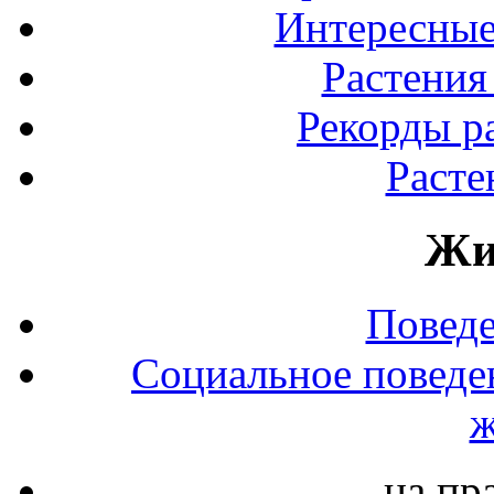
Интересные
Растения
Рекорды р
Расте
Жи
Повед
Социальное поведе
ж
на пр