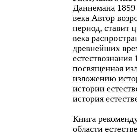
Даннемана 1859
века Автор
возр
период,
ставит 
века
распростран
древнейших вре
естествознания
посвященная из
изложению исто
истории естест
история естест
Книга рекоменд
области естест