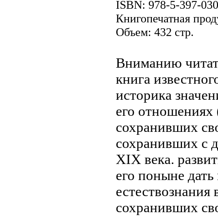
ISBN: 978-5-397-03
Книгопечатная прод
Объем: 432 стр.
Вниманию читат
книга известног
историка
значен
его отношениях
сохранивших св
сохранивших
с 
XIX века.
развит
его поныне
дать
естествознания 
сохранивших св