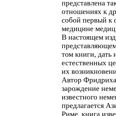
представлена
так
отношениях к д
собой первый
к 
медицине
медици
В настоящем
из
представляюще
том книги,
дать
естественных
це
их возникновен
Автор
Фридриха
зарождение
неме
известного неме
предлагается
Ази
Риме,
книга изв