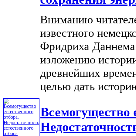
Вниманию читателе
известного немецко
Фридриха Даннеман
изложению истории
древнейших времен
целью дать историю 
Всемогущество е
Недостаточность