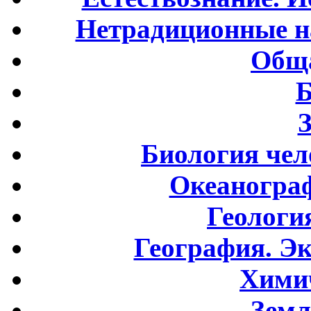
Нетрадиционные н
Обща
Б
Биология чел
Океаногра
Геологи
География. Э
Хими
Земл