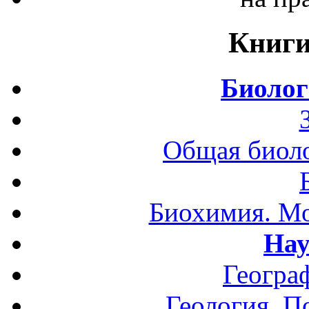
Книги
Биолог
Общая биоло
Биохимия. Мо
Нау
Геогра
Геология. П