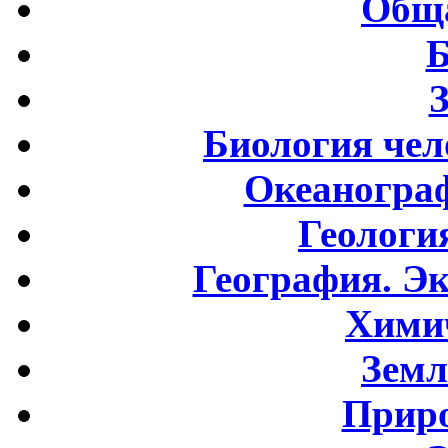
Обща
Б
Биология чел
Океаногра
Геологи
География. Э
Хими
Земл
Приро