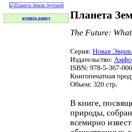
Планета Зем
купить книгу
The Future: What
Серия:
Новая Эврик
Издательство:
Амфо
ISBN: 978-5-367-00
Книгопечатная прод
Объем: 320 стр.
В книге, посвя
природы, собра
всемирно извес
общественных
д