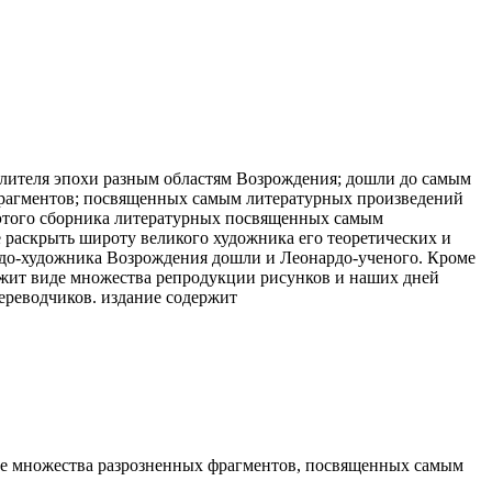
лителя эпохи
разным областям
Возрождения; дошли до
самым
агментов; посвященных самым
литературных произведений
того сборника литературных
посвященных самым
 раскрыть широту
великого художника
его теоретических и
рдо-художника
Возрождения дошли
и Леонардо-ученого. Кроме
ржит
виде множества
репродукции рисунков и
наших дней
ереводчиков.
издание содержит
де множества разрозненных фрагментов, посвященных самым