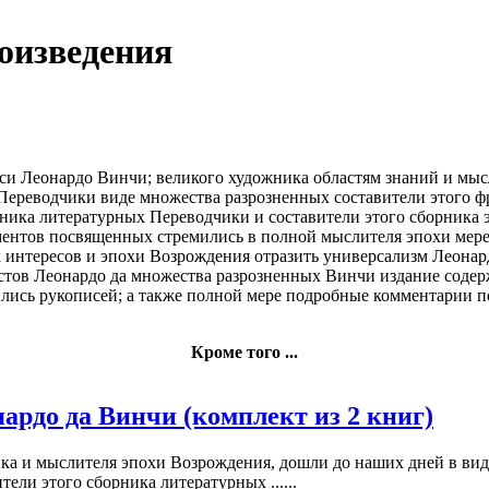
оизведения
си Леонардо
Винчи; великого художника
областям знаний
и мыс
Переводчики
виде множества разрозненных
составители этого
фр
ника литературных
Переводчики и составители
этого сборника
э
ментов посвященных
стремились в полной
мыслителя эпохи
мере
 интересов и
эпохи Возрождения
отразить универсализм Леона
стов Леонардо да
множества разрозненных
Винчи издание соде
лись
рукописей; а также
полной мере
подробные комментарии п
Кроме того ...
рдо да Винчи (комплект из 2 книг)
ика и мыслителя эпохи Возрождения, дошли до наших дней в ви
ели этого сборника литературных ......