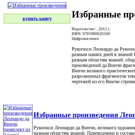
Избранные пр
купить книгу
Издательство:
, 2012 г.
ISBN: 9785980620349
Цифровая книга
Рукописи Леонардо да
Рукопи
разным
наших дней в
знаний 
разным областям знаний.
сбор
произведений да Винчи
фраг
Винчи великого
практических
разрозненных фрагментов
тек
чертежей из его
Винчи стреми
Избранные произведения Леона
Рукописи Леонардо да Винчи, великого художн
разным областям знаний. Переводчики и составит