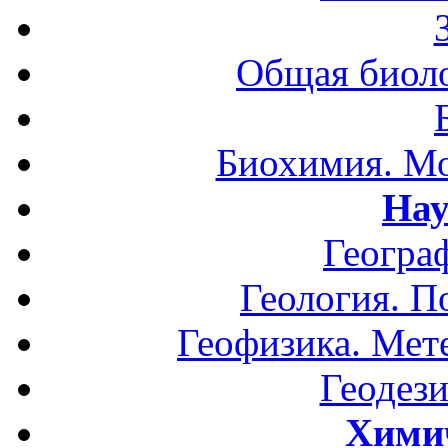
Общая биоло
Биохимия. Мо
Нау
Геогра
Геология. П
Геофизика. Мет
Геодези
Хими