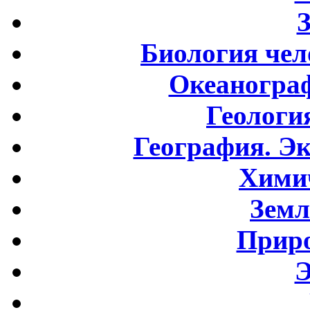
Биология чел
Океаногра
Геологи
География. Э
Хими
Земл
Приро
Э