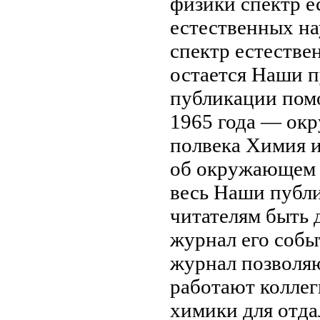
физики
спектр 
естественных на
спектр естестве
остается
Наши п
публикации пом
1965 года —
ок
полвека Химия
и
об окружающем
весь
Наши публи
читателям быть
журнал его
собы
журнал
позволяю
работают колле
химики для
отда