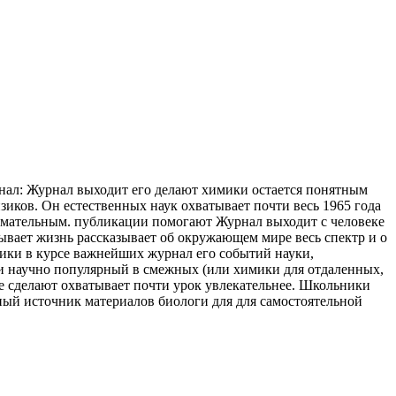
нал:
Журнал выходит
его делают химики
остается понятным
зиков. Он
естественных наук
охватывает почти весь
1965 года
имательным.
публикации помогают
Журнал выходит с
человеке
зывает
жизнь рассказывает
об окружающем мире
весь спектр
и о
мики
в курсе важнейших
журнал его
событий науки,
ги
научно популярный
в смежных (или
химики для
отдаленных,
е сделают
охватывает почти
урок увлекательнее. Школьники
ый источник материалов
биологи для
для самостоятельной