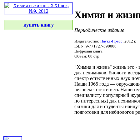
Химия и жизнь
купить книгу
Периодическое издание
Издательство:
Наука-Пресс
, 2012 г.
ISBN: 9-771727-590006
Цифровая книга
Объем: 68 стр.
"Химия и жизнь"
жизнь это
- 
для нехимиков, биологи
всегд
спектр естественных наук
поч
Наши
1965 года —
окружающ
человеке.
почти весь
Наши пу
специалисту
популярный жур
но интересных)
для нехимико
физики для
и студенты найду
подготовки
для небиологов
ре