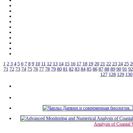
1
2
3
4
5
6
7
8
9
10
11
12
13
14
15
16
17
18
19
20
21
22
23
24
25
2
71
72
73
74
75
76
77
78
79
80
81
82
83
84
85
86
87
88
89
90
91
92
127
128
129
130
Analysis of Coastal