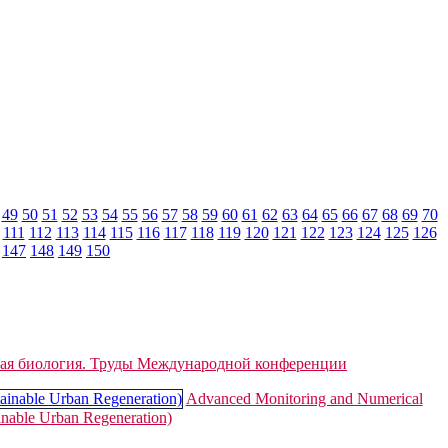
49
50
51
52
53
54
55
56
57
58
59
60
61
62
63
64
65
66
67
68
69
70
111
112
113
114
115
116
117
118
119
120
121
122
123
124
125
126
147
148
149
150
ная биология. Труды Международной конференции
Advanced Monitoring and Numerical
inable Urban Regeneration)