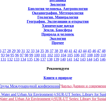
Ботаника
Зоология
Биология человека. Антропология
Океанография. Метеорология
Геология. Минералогия
География. Экспедиции и открытия
Химические науки
Земля. Биосфера
Природа и человек
Экология
Прочее
6
27
28
29
30
31
32
33
34
35
36
37
38
39
40
41
42
43
44
45
46
47
48
93
94
95
96
97
98
99
100
101
102
103
104
105
106
107
108
109
110
131
132
133
134
135
136
137
138
139
140
141
142
143
144
145
146
Рекомендуем
Книги о природе
Чарльз Дарвин и современ
 Water and Urban Air Environment (cSUR-UT Series: Library for Susta