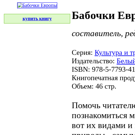
Бабочки Ев
купить книгу
составитель, р
Серия:
Культура и 
Издательство:
Белый
ISBN: 978-5-7793-4
Книгопечатная прод
Объем: 46 стр.
Помочь читател
познакомиться
м
вот
их видами и
природы -
самым