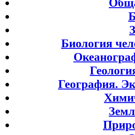
Обща
Б
Биология чел
Океаногра
Геологи
География. Э
Хими
Земл
Приро