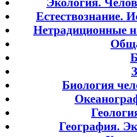
Экология. Чело
Естествознание. И
Нетрадиционные н
Обща
Б
Биология чел
Океаногра
Геологи
География. Э