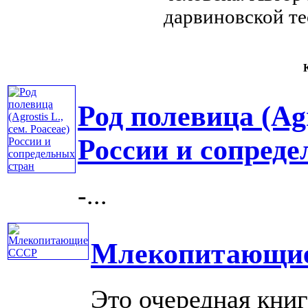
дарвиновской т
К
Род полевица (Agr
России и сопред
-...
Млекопитающи
Это очередная книг