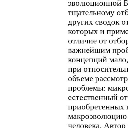
эволюционной
Б
тщательному от
других сводок
от
которых
и приме
отличие от
отбо
важнейшим про
концепций
мало,
при относитель
объеме рассмотр
проблемы: мик
естественный от
приобретенных 
макроэволюцию
человека. Автор