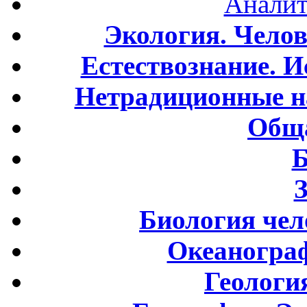
Аналит
Экология. Чело
Естествознание. И
Нетрадиционные н
Обща
Б
Биология чел
Океаногра
Геологи