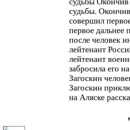
судьбы Окончив
судьбы. Окончи
совершил перво
первое дальнее 
после
человек и
лейтенант Росси
лейтенант
военн
забросила его н
Загоскин челове
Загоскин
приклю
на Аляске расск
К