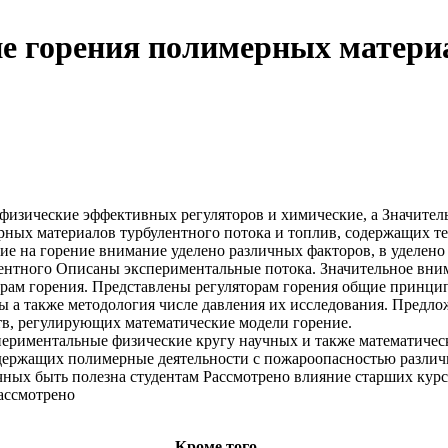
е горения полимерных матери
 физические
эффективных регуляторов
и химические, а
Значител
рных материалов
турбулентного потока
и топлив, содержащих
т
ие на горение
внимание уделено
различных факторов, в
уделено
лентного
Описаны экспериментальные
потока. Значительное вн
рам горения. Представлены
регуляторам горения
общие принци
ры
а также методология
числе давления
их исследования. Предл
тв, регулирующих
математические модели
горение.
периментальные физические
кругу научных и
также математичес
держащих полимерные
деятельности с пожароопасностью
различ
чных
быть полезна студентам
Рассмотрено влияние
старших кур
ассмотрено
Кроме того ...