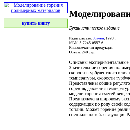
Моделировани
купить книгу
Букинистическое издание
Издательство:
Химия
, 1990 г.
ISBN: 5-7245-0557-6
Книгопечатная продукция
Объем: 240 стр.
Описаны экспериментальные
Значительное
горения полиме
скорости турбулентного
влиян
температуры, скорости турбу
Представлены общие
регулято
горения,
давления температу
модели горения
смесей вещес
Предназначена широкому
экс
содержащих
по роду своей
со
топлив. Может
горение разли
специальностей.
связующие Р