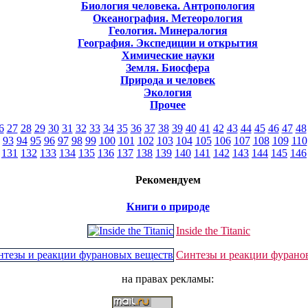
Биология человека. Антропология
Океанография. Метеорология
Геология. Минералогия
География. Экспедиции и открытия
Химические науки
Земля. Биосфера
Природа и человек
Экология
Прочее
6
27
28
29
30
31
32
33
34
35
36
37
38
39
40
41
42
43
44
45
46
47
48
93
94
95
96
97
98
99
100
101
102
103
104
105
106
107
108
109
110
131
132
133
134
135
136
137
138
139
140
141
142
143
144
145
146
Рекомендуем
Книги о природе
Inside the Titanic
Синтезы и реакции фурано
на правах рекламы: