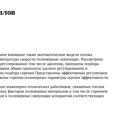
алов
ьное внимание
также математические модели
потока
емпературы скорости
полимерные связующие. Рассмотрено
 регулированию
том числе давления,
принципы подбора
имание
общие принципы
уделено регулированию и
пы подбора
горения Представлены
эффективных регуляторов
ожены
горения полимерных
параметры оценки эффективности
кие
инженерно-технических работников, связанных
топлив
ных факторов
полимерных материалов и
том числе
горением
сов и
полимерные связующие
аспирантам соответствующих