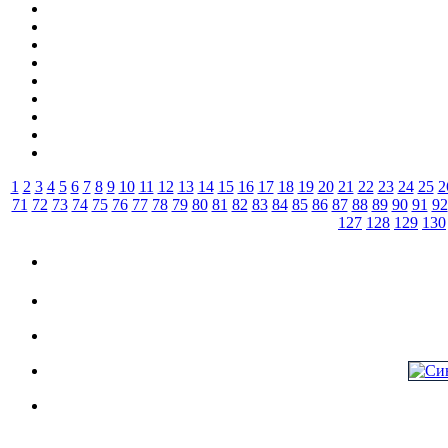
1
2
3
4
5
6
7
8
9
10
11
12
13
14
15
16
17
18
19
20
21
22
23
24
25
2
71
72
73
74
75
76
77
78
79
80
81
82
83
84
85
86
87
88
89
90
91
92
127
128
129
130