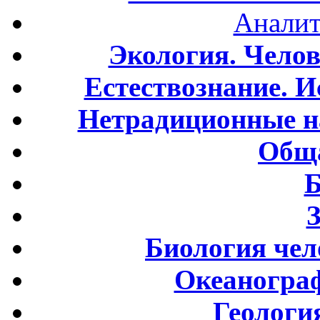
Аналит
Экология. Чело
Естествознание. И
Нетрадиционные н
Обща
Б
Биология чел
Океаногра
Геологи