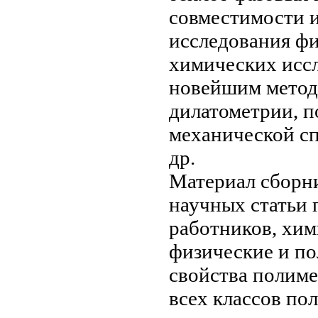
совместимости 
исследования ф
химических
иссл
новейшим мето
дилатометрии,
п
механической с
др.
Материал сборн
научных
статьи
работников,
хим
физические и
по
свойства полим
всех классов
пол