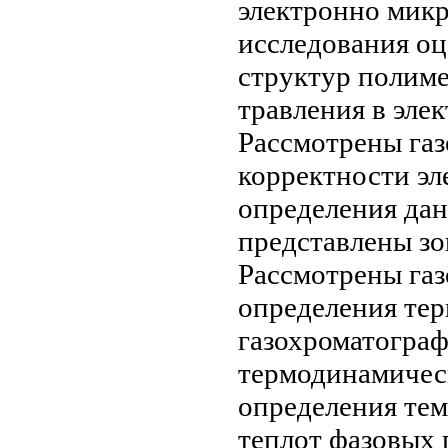
электронно мик
исследования
оц
структур полим
травления в
элек
Рассмотрены га
корректности э
определения
дан
представлены
зо
Рассмотрены га
определения те
газохроматогра
термодинамичес
определения те
теплот фазовых