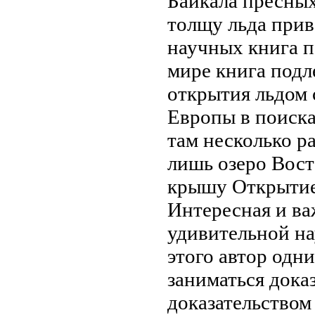
Байкала пресны
толщу льда при
научных
книга 
мире книга
подл
открытия
льдом 
Европы в поиск
там
несколько ра
лишь
озеро Вост
крышу
Открытие
Интересная и в
удивительной н
этого
автор одн
заниматься дока
доказательством