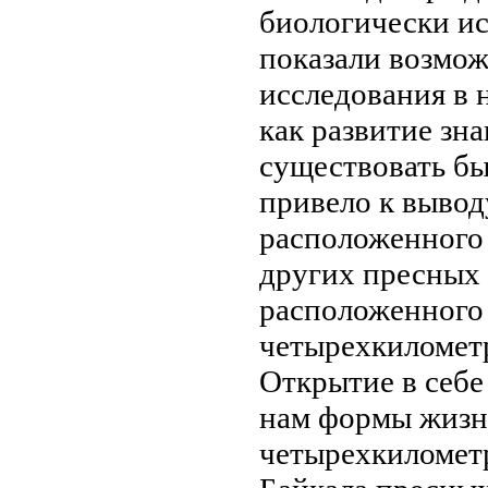
биологически и
показали возмо
исследования
в 
как развитие зн
существовать б
привело к вывод
расположенного
других
пресных 
расположенного
четырехкиломет
Открытие
в себе
нам формы жизн
четырехкиломет