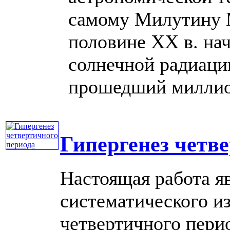
самому Милутину М
половине XX в. на
солнечной радиаци
прошедший миллион 
Гипергенез четв
Настоящая работа я
систематического и
четвертичного пери