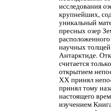
исследования оз
крупнейших,
со
уникальный мат
пресных озер Зе
расположенного
научных
толщей
Антарктиде. От
считается
тольк
открытием
непо
XX
принял непо
принял
тому наз
настоящего вре
изучением Книг