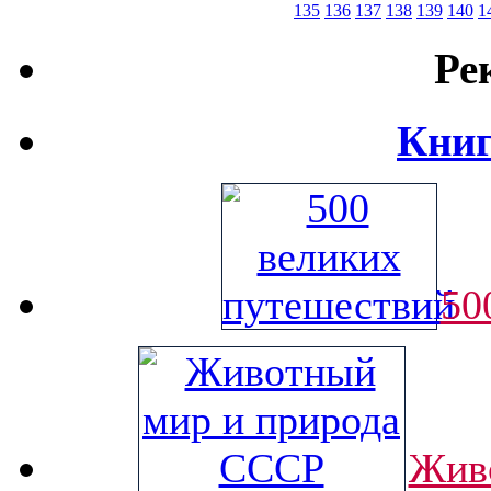
135
136
137
138
139
140
1
Ре
Книг
50
Жив