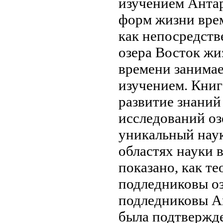
изучением
Антар
форм жизни
вре
как
непосредств
озера Восток
жи
времени занимае
изучением. Книг
развитие знаний
исследований оз
уникальный
нау
областях науки
в
показано, как т
подледниковы о
подледниковы
Ан
была подтвержд