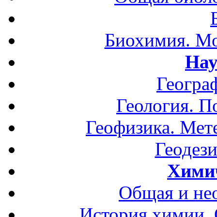
Биохимия. Мо
Нау
Геогра
Геология. П
Геофизика. Мет
Геодези
Хими
Общая и не
История химии.