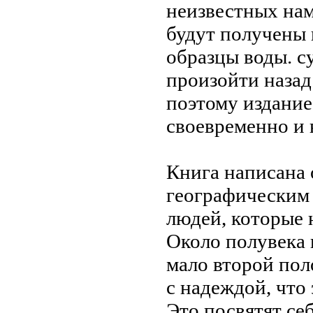
неизвестных на
будут получены
образцы воды.
с
произойти
назад
поэтому издани
своевременно и
Книга написана
географическим
людей, которые
Около полувека
мало
второй по
с надеждой, что
Это
посвятят се