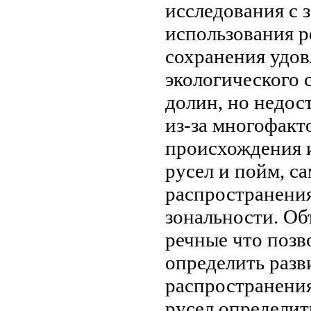
исследования
с 
использования р
сохранения удо
экологического 
долин, но недос
из-за многофак
происхождения 
русел и пойм,
са
распространени
зональности. О
речные
что позв
определить
разв
распространени
русел
определит