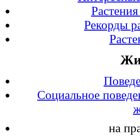
Растения
Рекорды р
Расте
Жи
Повед
Социальное поведе
ж
на пр