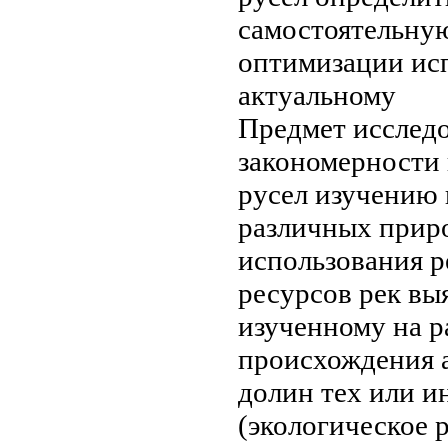
самостоятельну
оптимизации ис
актуальному
Предмет исслед
закономерности
русел
изучению 
различных прир
использования р
ресурсов рек
выя
изученному
на р
происхождения
долин
тех или 
(экологическое 