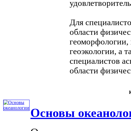
удовлетворител
Для специалист
области физиче
геоморфологии,
геоэкологии, а 
специалистов
ас
области физиче
К
Основы океаноло