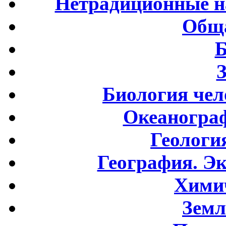
Нетрадиционные н
Обща
Б
Биология чел
Океаногра
Геологи
География. Э
Хими
Земл