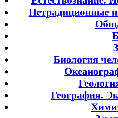
Естествознание. И
Нетрадиционные н
Обща
Б
Биология чел
Океаногра
Геологи
География. Э
Хими