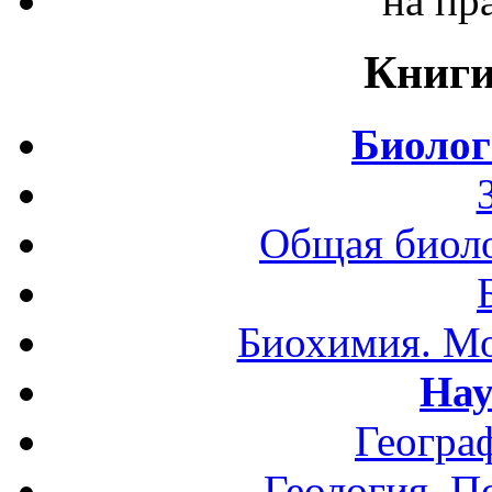
на пр
Книги
Биолог
Общая биоло
Биохимия. Мо
Нау
Геогра
Геология. П