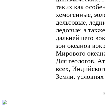
таких как
особе
хемогенные, эол
дельтовые, ледн
ледовые; а такж
дальнейшего
вок
зон
океанов вок
Мирового океана
Для геологов,
Ат
всех,
Индийског
Земли.
условиях
К