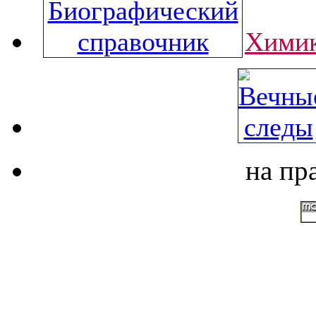
Химик
на пр