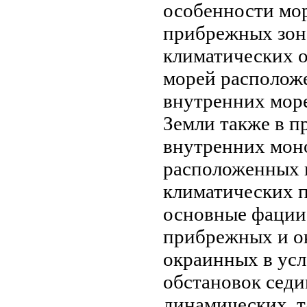
особенности мо
прибрежных зон
климатических
о
морей располож
внутренних мор
Земли
также в п
внутренних
мон
расположенных
климатических 
основные фации
прибрежных
и о
окраинных
в ус
обстановок седи
динамических, т