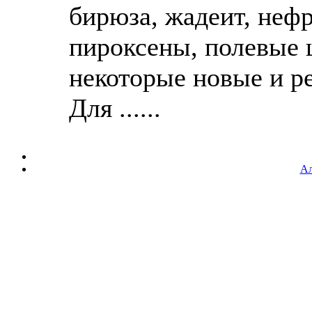
бирюза, жадеит, нефр
пироксены, полевые 
некоторые новые и р
Для ......
Ал