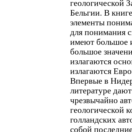
геологической
З
Бельгии. В книг
элементы
поним
для понимания
с
имеют большое
большое значен
излагаются осн
излагаются
Евро
Впервые в
Нидер
литературе даю
чрезвычайно
авт
геологической
к
голландских авт
собой
последние