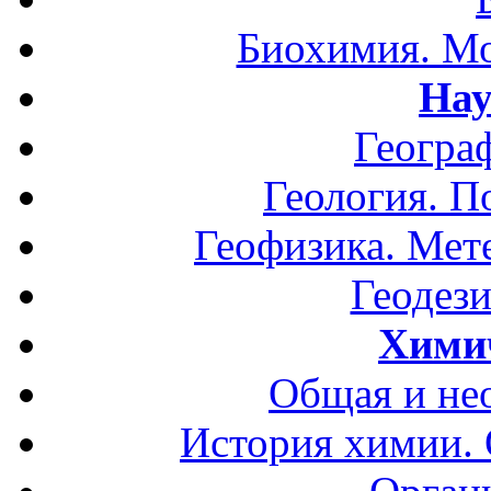
Биохимия. Мо
Нау
Геогра
Геология. П
Геофизика. Мет
Геодези
Хими
Общая и не
История химии.