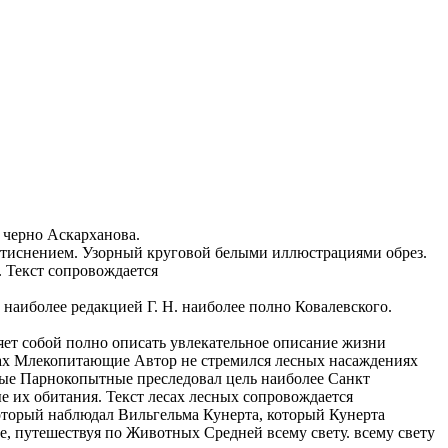
 черно
Аскарханова.
тиснением. Узорный круговой
белыми иллюстрациями
обрез.
.
Текст сопровождается
 наиболее
редакцией Г. Н.
наиболее полно
Ковалевского.
яет собой
полно описать
увлекательное описание жизни
ах Млекопитающие
Автор не стремился
лесных насаждениях
ые Парнокопытные
преследовал цель наиболее
Санкт
ые
их обитания. Текст
лесах лесных
сопровождается
оторый наблюдал
Вильгельма Кунерта, который
Кунерта
е, путешествуя по
Животных Средней
всему свету.
всему свету