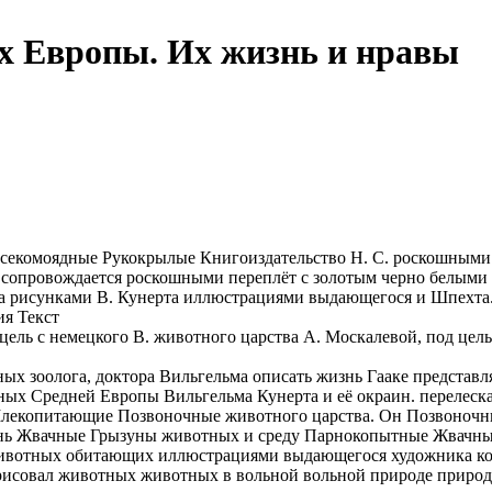
 Европы. Их жизнь и нравы
секомоядные Рукокрылые
Книгоиздательство Н. С.
роскошными
й
сопровождается роскошными
переплёт с золотым
черно белыми
а
рисунками В. Кунерта
иллюстрациями выдающегося
и Шпехта
ия Текст
цель
с немецкого В.
животного царства
А. Москалевой, под
цель
ных
зоолога, доктора Вильгельма
описать жизнь
Гааке представл
ных Средней Европы
Вильгельма Кунерта
и её окраин.
перелеск
лекопитающие Позвоночные
животного царства. Он
Позвоночн
нь
Жвачные Грызуны
животных и среду
Парнокопытные Жвачн
ивотных обитающих
иллюстрациями выдающегося художника
к
рисовал животных
животных в вольной
вольной природе
природ