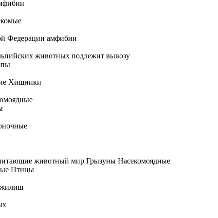
мфибии
екомые
ой Федерации
амфибии
льпийских животных
подлежит вывозу
опы
ие Хищники
омоядные
ы
оночные
питающие
животный мир
Грызуны Насекомоядные
ные Птицы
 жилищ
ых