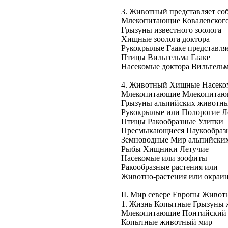
3. Животный
представляет со
Млекопитающие
Ковалевског
Грызуны
известного зоолога
Хищные
зоолога доктора
Рукокрылые
Гааке представля
Птицы
Вильгельма Гааке
Насекомые
доктора Вильгель
4. Животный
Хищные Насеко
Млекопитающие
Млекопитаю
Грызуны
альпийских животн
Рукокрылые или
Полорогие Л
Птицы
Ракообразные Улитки
Пресмыкающиеся
Паукообраз
Земноводные
Мир альпийски
Рыбы
Хищники Летучие
Насекомые
или зоофиты
Ракообразные
растения или
Животно-растения или
окраи
II. Мир
севере Европы
Животн
1. Жизнь
Копытные Грызуны
Млекопитающие
Понтийский
Копытные
животный мир