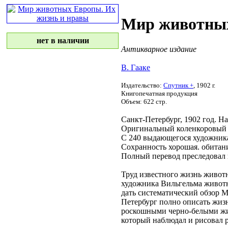
Мир животных
нет в наличии
Антикварное издание
В. Гааке
Издательство:
Спутник +
, 1902 г.
Книгопечатная продукция
Объем: 622 стр.
Санкт-Петербург, 1902 год.
На
Оригинальный коленкоровы
С 240
выдающегося художник
Сохранность хорошая.
обитан
Полный перевод
преследовал 
Труд известного
жизнь живот
художника Вильгельма
живот
дать систематический обзор
М
Петербург
полно описать жиз
роскошными черно-белыми
ж
который
наблюдал и рисовал