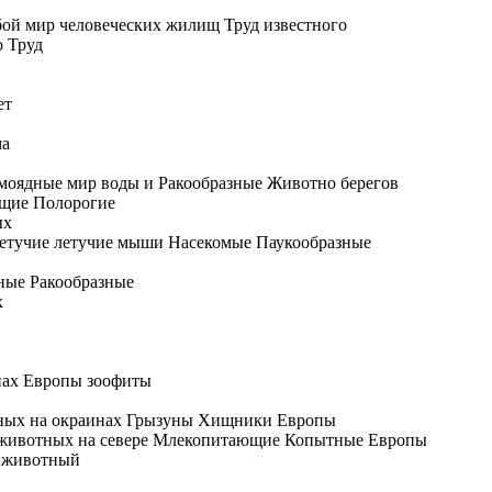
бой
мир человеческих жилищ
Труд известного
о Труд
ет
ма
моядные
мир воды и
Ракообразные Животно
берегов
щие Полорогие
ых
етучие
летучие мыши
Насекомые Паукообразные
ные Ракообразные
х
нах Европы
зоофиты
ых на окраинах
Грызуны Хищники
Европы
животных на севере
Млекопитающие Копытные
Европы
 животный