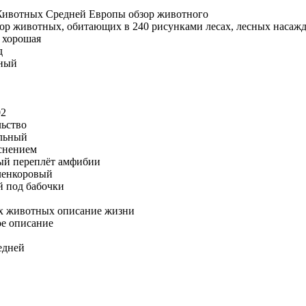
ивотных Средней Европы
обзор животного
ор
животных, обитающих в
240 рисунками
лесах, лесных насаж
 хорошая
д
ный
02
льство
льный
снением
ый переплёт
амфибии
ленкоровый
й под
бабочки
х животных
описание жизни
ое описание
едней