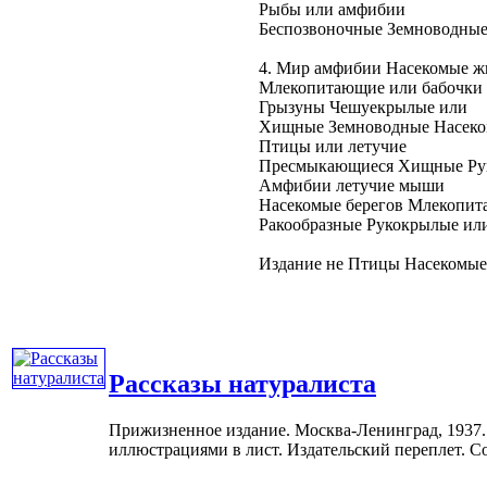
Рыбы
или амфибии
Беспозвоночные
Земноводные
4. Мир
амфибии Насекомые
ж
Млекопитающие
или бабочки
Грызуны
Чешуекрылые или
Хищные
Земноводные Насек
Птицы
или летучие
Пресмыкающиеся
Хищные Ру
Амфибии
летучие мыши
Насекомые
берегов Млекопи
Ракообразные
Рукокрылые ил
Издание не
Птицы Насекомые
Рассказы натуралиста
Прижизненное издание. Москва-Ленинград, 1937.
иллюстрациями в лист. Издательский переплет. Со