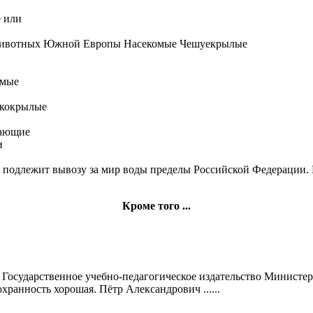
 или
ивотных Южной Европы
Насекомые Чешуекрылые
омые
кокрылые
тающие
и
подлежит вывозу за
мир воды
пределы Российской Федерации.
Кроме того ...
 Государственное учебно-педагогическое издательство Минист
хранность хорошая. Пётр Александрович ......