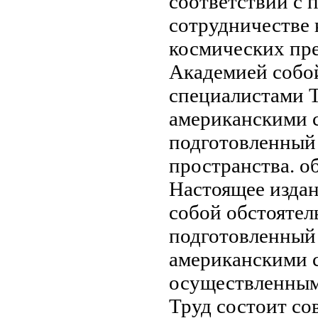
соответствии с
п
сотрудничестве
космических
пр
Академией
собо
специалистами 
американскими 
подготовленный
пространства.
о
Настоящее изда
собой обстояте
подготовленный
американскими 
осуществленны
Труд состоит
со