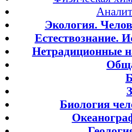
Аналит
Экология. Чело
Естествознание. И
Нетрадиционные н
Обща
Б
Биология чел
Океаногра
Геологи