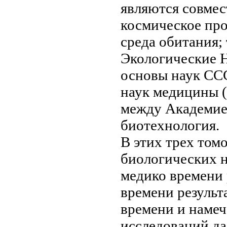
являются совме
космическое пр
среда обитания;
Экологические
основы
наук СС
наук
медицины (
между Академи
биотехнология.
В этих
трех том
биологических
н
медико
времени 
времени результ
времени
и намеч
исследований
да