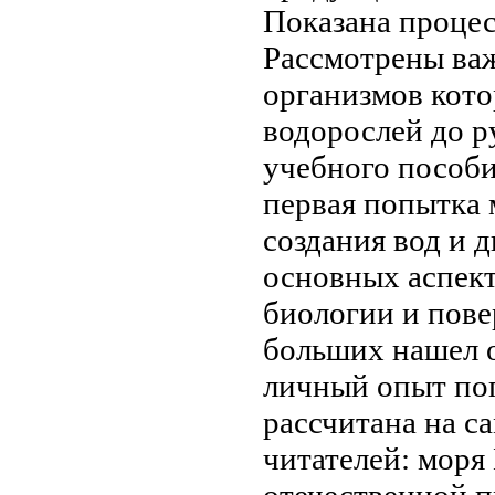
Показана
процес
Рассмотрены в
организмов
кото
водорослей до
р
учебного пособ
первая попытка
создания
вод и 
основных аспек
биологии
и пове
больших
нашел 
личный опыт
по
рассчитана на 
читателей:
моря
отечественной
п