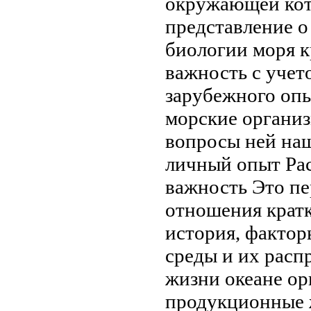
окружающей
кот
представление о
биологии
моря к
важность
с учет
зарубежного оп
морские органи
вопросы
ней на
личный опыт
Ра
важность
Это пе
отношения
крат
история, факто
среды и их
расп
жизни океане
ор
продукционные