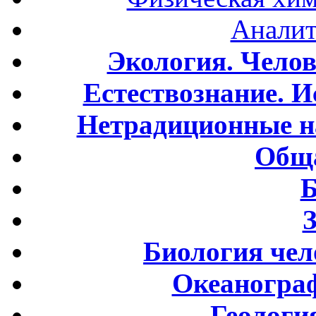
Аналит
Экология. Чело
Естествознание. И
Нетрадиционные н
Обща
Б
Биология чел
Океаногра
Геологи