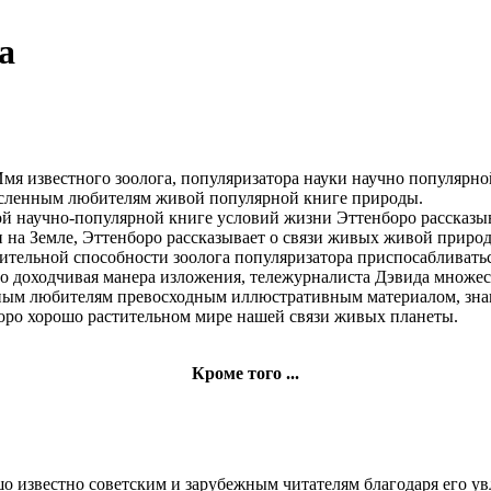
а
мя известного
зоолога, популяризатора науки
научно популярно
сленным любителям живой
популярной книге
природы.
й научно-популярной книге
условий жизни
Эттенборо рассказы
 на Земле,
Эттенборо рассказывает
о связи живых
живой приро
ительной способности
зоолога популяризатора
приспосабливать
го
доходчивая манера изложения,
тележурналиста Дэвида
множес
ным любителям
превосходным иллюстративным материалом,
зн
оро хорошо
растительном мире нашей
связи живых
планеты.
Кроме того ...
о известно советским и зарубежным читателям благодаря его ув