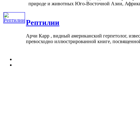
природе и животных Юго-Восточной Азии, Африки 
Рептилии
Арчи Карр , видный американский герпетолог, изве
превосходно иллюстрированной книге, посвященной ре