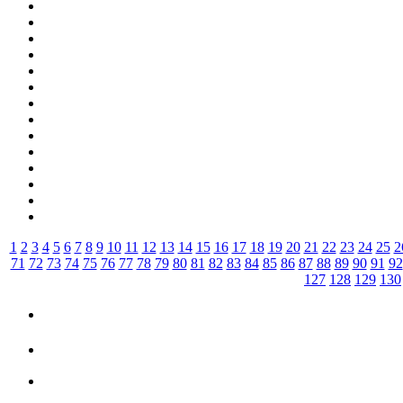
1
2
3
4
5
6
7
8
9
10
11
12
13
14
15
16
17
18
19
20
21
22
23
24
25
2
71
72
73
74
75
76
77
78
79
80
81
82
83
84
85
86
87
88
89
90
91
92
127
128
129
130