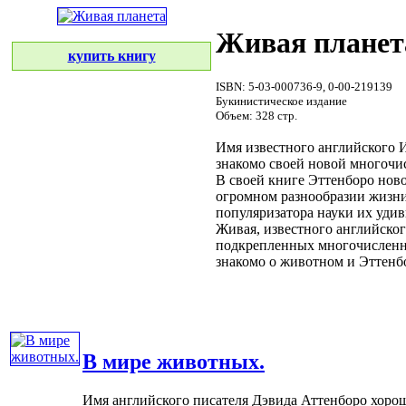
Живая планет
купить книгу
ISBN: 5-03-000736-9, 0-00-219139
Букинистическое издание
Объем: 328 стр.
Имя известного английского
И
знакомо
своей новой
многочи
В своей
книге Эттенборо
ново
огромном разнообразии
жизни
популяризатора науки
их удив
Живая,
известного английско
подкрепленных
многочислен
знакомо
о животном и
Эттенб
В мире животных.
Имя английского писателя Дэвида Аттенборо хорош