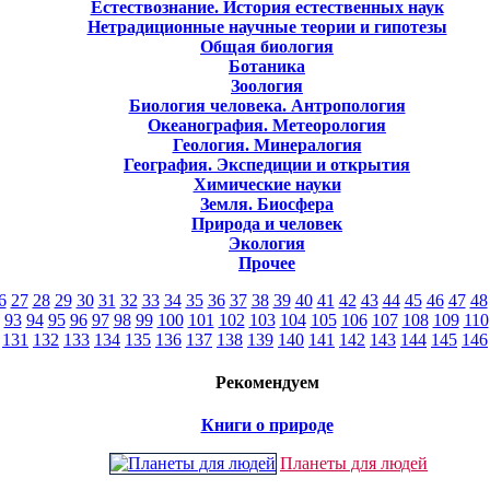
Естествознание. История естественных наук
Нетрадиционные научные теории и гипотезы
Общая биология
Ботаника
Зоология
Биология человека. Антропология
Океанография. Метеорология
Геология. Минералогия
География. Экспедиции и открытия
Химические науки
Земля. Биосфера
Природа и человек
Экология
Прочее
6
27
28
29
30
31
32
33
34
35
36
37
38
39
40
41
42
43
44
45
46
47
48
93
94
95
96
97
98
99
100
101
102
103
104
105
106
107
108
109
110
131
132
133
134
135
136
137
138
139
140
141
142
143
144
145
146
Рекомендуем
Книги о природе
Планеты для людей