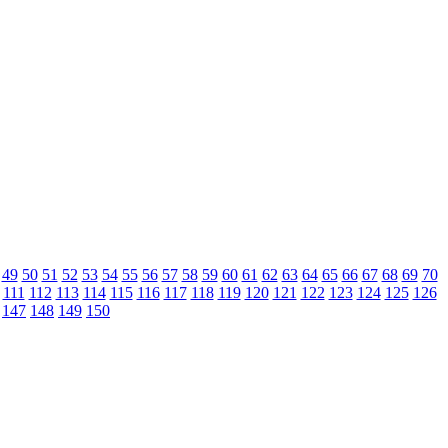
49
50
51
52
53
54
55
56
57
58
59
60
61
62
63
64
65
66
67
68
69
70
111
112
113
114
115
116
117
118
119
120
121
122
123
124
125
126
147
148
149
150