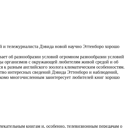
й
и тележурналиста Дэвида
новой научно
Эттенборо хорошо
вает об
разнообразии условий
огромном разнообразии условий
ды
организмов с окружающей
любителям живой
средой и об
ся к разным
английского зоолога
климатическим особенностям.
тво интересных сведений
Дэвида Эттенборо
и наблюдений,
акомо многочисленным
заинтересует любителей книг
хорошо
лекательным книгам и, особенно, телевизионным передачам о