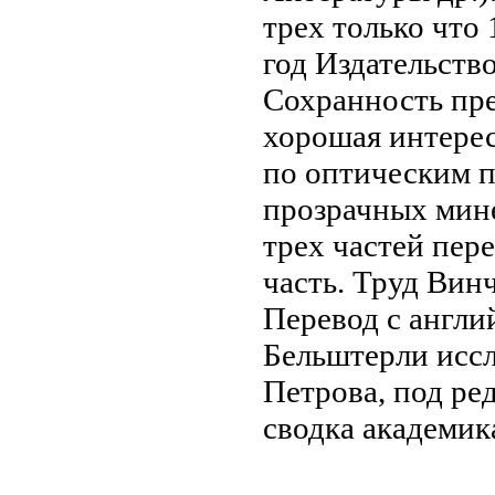
трех только что
год Издательств
Сохранность
пре
хорошая
интере
по оптическим
п
прозрачных мин
трех частей
пере
часть.
Труд Вин
Перевод с англи
Бельштерли
исс
Петрова, под р
сводка
академика