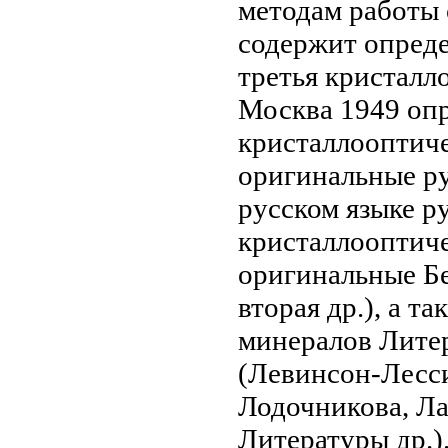
методам работы
содержит
опред
третья
кристалл
Москва 1949
опр
кристаллооптич
оригинальные р
русском языке
ру
кристаллооптич
оригинальные
Бе
вторая
др.), а т
минералов
Лите
(Левинсон-Лесс
Лодочникова, Л
Литературы
др.)