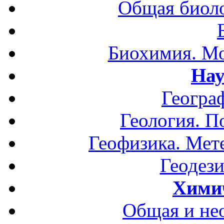
Общая биоло
Биохимия. Мо
Нау
Геогра
Геология. П
Геофизика. Мет
Геодези
Хими
Общая и не