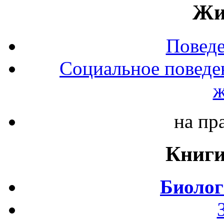
Жи
Повед
Социальное поведе
ж
на пр
Книги
Биолог