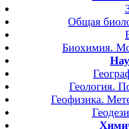
Общая биоло
Биохимия. Мо
Нау
Геогра
Геология. П
Геофизика. Мет
Геодези
Хими