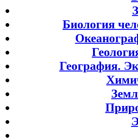
Биология чел
Океаногра
Геологи
География. Э
Хими
Земл
Приро
Э