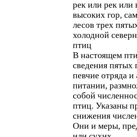
рек или
рек или
высоких гор,
са
лесов
трех пяты
холодной север
птиц
В настоящем
пт
сведения
пятых 
певчие отряда
и 
питании, размн
собой
численнос
птиц. Указаны 
снижения числе
Они
и меры, пр
или сухих