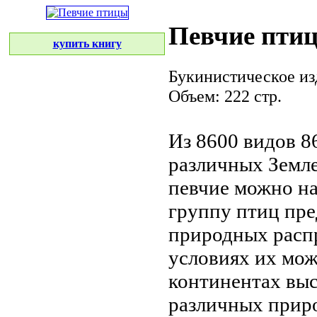
Певчие пти
купить книгу
Букинистическое из
Объем: 222 стр.
Из 8600 видов
8
различных
Земле
певчие
можно н
группу птиц
пре
природных
расп
условиях
их мож
континентах
выс
различных прир