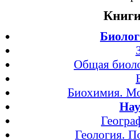
Книги
Биолог
Общая биоло
Биохимия. Мо
Нау
Геогра
Геология. П