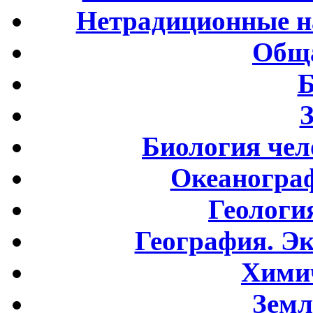
Нетрадиционные н
Обща
Б
Биология чел
Океаногра
Геологи
География. Э
Хими
Земл