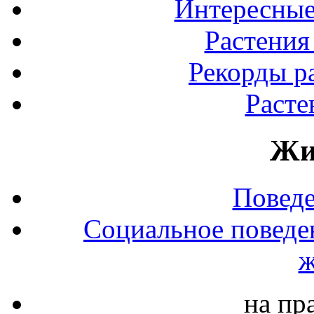
Интересные
Растения
Рекорды р
Расте
Жи
Повед
Социальное поведе
ж
на пр