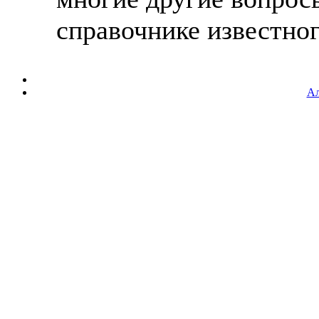
справочнике известного
Ал