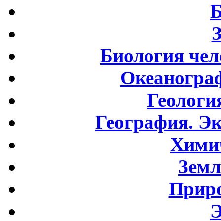
Б
Биология чел
Океаногра
Геологи
География. Э
Хими
Земл
Приро
Э