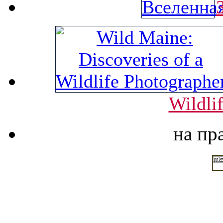
Wildli
на пр