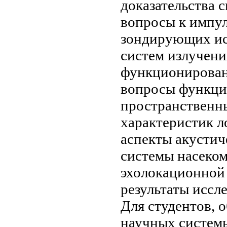
доказательства 
вопросы
к импул
зондирующих
ис
систем излучени
функционирован
вопросы функци
пространствен
характеристик л
аспекты акустич
системы
насеком
эхолокационной
результаты иссл
Для студентов,
о
научных
систем