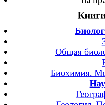
Книги
Биолог
Общая биоло
Биохимия. Мо
Нау
Геогра
Геология. П