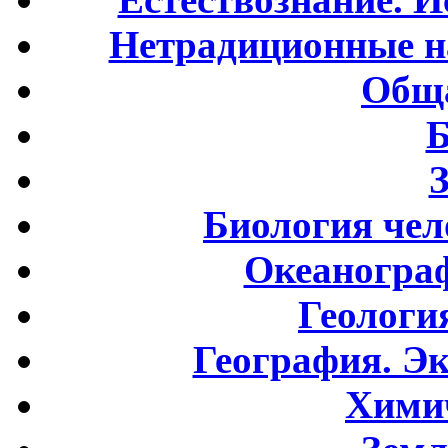
Нетрадиционные н
Обща
Б
Биология чел
Океаногра
Геологи
География. Э
Хими