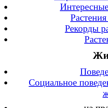
Интересные
Растения
Рекорды р
Расте
Жи
Повед
Социальное поведе
ж
на пр