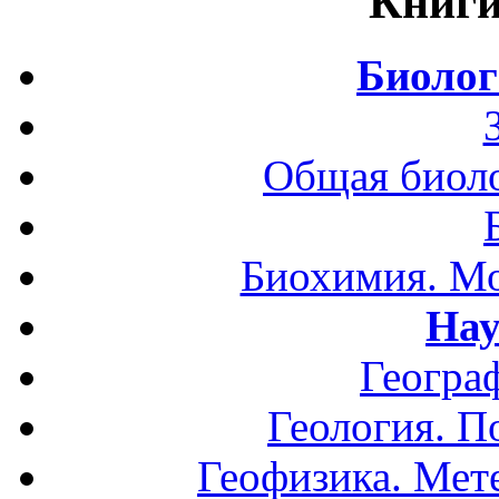
Книги
Биолог
Общая биоло
Биохимия. Мо
Нау
Геогра
Геология. П
Геофизика. Мет