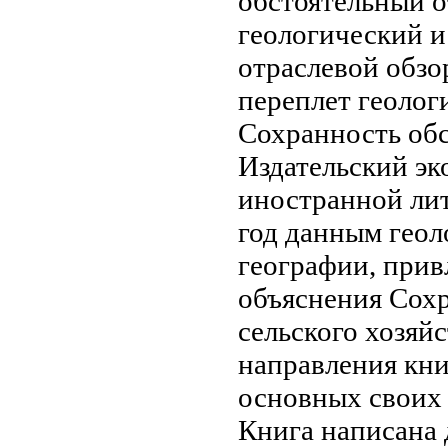
обстоятельный
о
геологический 
отраслевой
обзо
переплет
геолог
Сохранность
обс
Издательский
эк
иностранной ли
год
данным геол
географии, прив
объяснения
Сохр
сельского хозяй
направления
кни
основных своих
Книга написана