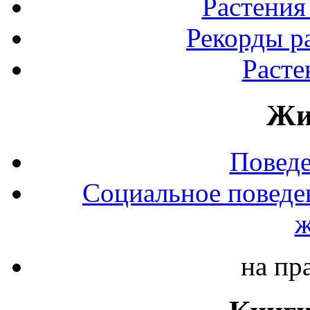
Растения
Рекорды р
Расте
Жи
Повед
Социальное поведе
ж
на пр