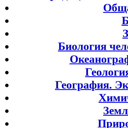
Обща
Б
Биология чел
Океаногра
Геологи
География. Э
Хими
Земл
Приро