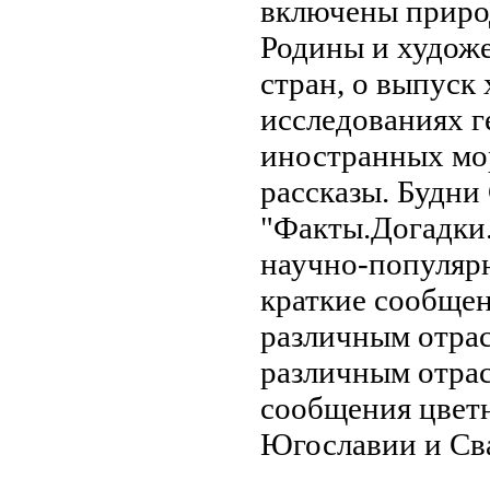
включены
приро
Родины и
худож
стран, о
выпуск 
исследованиях
г
иностранных
мо
рассказы.
Будни
"Факты.Догадк
научно-популяр
краткие сообще
различным отра
различным отра
сообщения
цвет
Югославии и Св