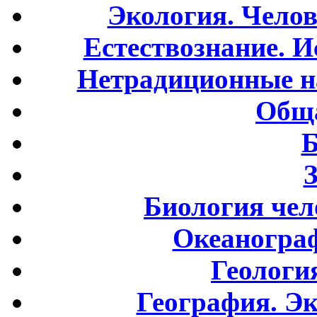
Экология. Чело
Естествознание. И
Нетрадиционные н
Обща
Б
Биология чел
Океаногра
Геологи
География. Э