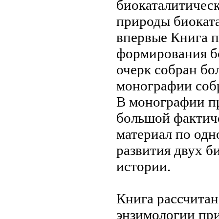
биокаталитичес
природы биокат
впервые
Книга 
формирования
б
очерк
собран бо
монографии соб
В монографии
п
большой факти
материал по од
развития двух
би
истории.
Книга рассчита
энзимологии пр