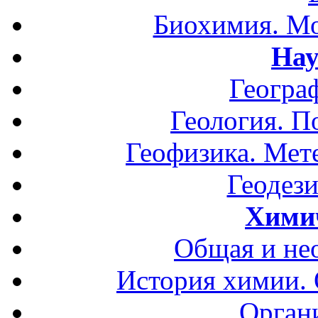
Биохимия. Мо
Нау
Геогра
Геология. П
Геофизика. Мет
Геодези
Хими
Общая и не
История химии.
Орган