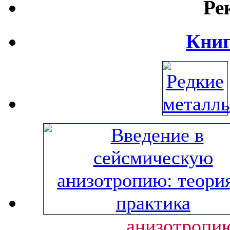
Ре
Книг
анизотропию