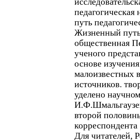
исследовательск
педагогическая 
путь педагогиче
Жизненный пут
общественная
П
ученого предст
основе изучени
малоизвестных
источников.
тво
уделено
научном
И.Ф.Шмальгауз
второй половин
корреспондента
Для читателей,
Р