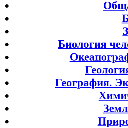
Обща
Б
Биология чел
Океаногра
Геологи
География. Э
Хими
Земл
Приро