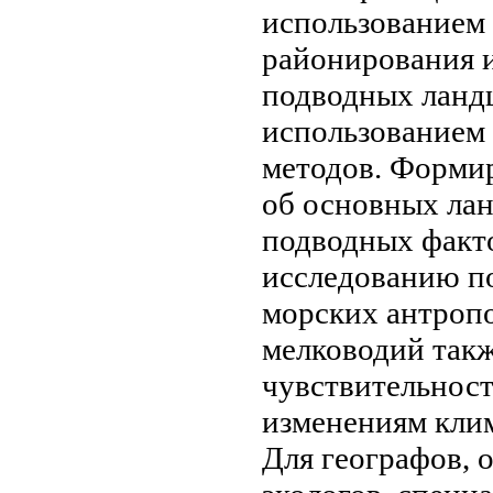
использованием
районирования 
подводных лан
использованием
методов. Форми
об основных л
подводных
факт
исследованию
п
морских
антропо
мелководий
такж
чувствительнос
изменениям кли
Для географов,