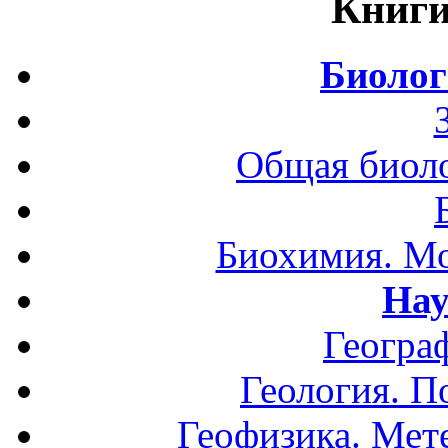
Книги
Биолог
Общая биоло
Биохимия. Мо
Нау
Геогра
Геология. П
Геофизика. Мет