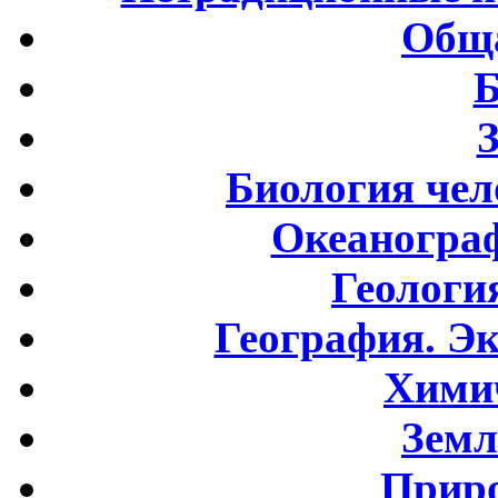
Обща
Б
Биология чел
Океаногра
Геологи
География. Э
Хими
Земл
Приро