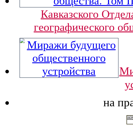
Кавказского Отдел
географического общ
Ми
у
на пр