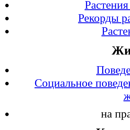
Растения
Рекорды р
Расте
Жи
Повед
Социальное поведе
ж
на пр