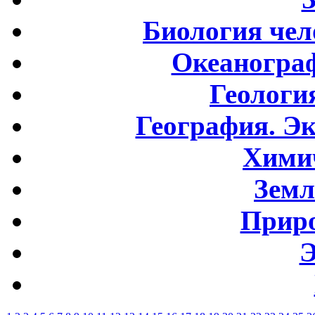
Биология чел
Океаногра
Геологи
География. Э
Хими
Земл
Приро
Э