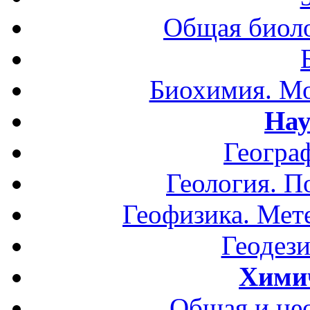
Общая биоло
Биохимия. Мо
Нау
Геогра
Геология. П
Геофизика. Мет
Геодези
Хими
Общая и не