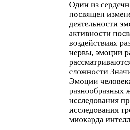
Один из
сердечн
посвящен
измен
деятельности
эм
активности
пос
воздействиях
ра
нервы,
эмоции р
рассматриваютс
сложности Знач
Эмоции человек
разнообразных
исследования п
исследования
тр
миокарда
интелл