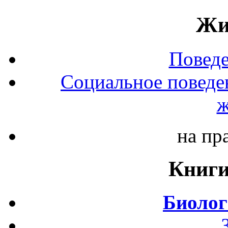
Жи
Повед
Социальное поведе
ж
на пр
Книги
Биолог