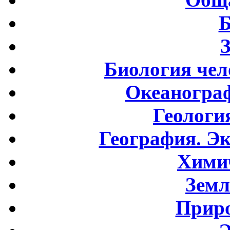
Б
Биология чел
Океаногра
Геологи
География. Э
Хими
Земл
Приро