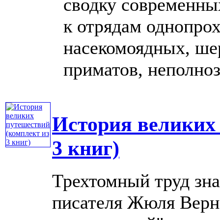
сводку современны
к отрядам однопро
насекомоядных, ше
приматов, неполнозу
История великих
3 книг)
Трехтомный труд зн
писателя Жюля Верна