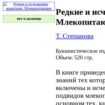
Редкие и ис
нет в наличии
Млекопита
Т. Степанова
Букинистическое из
Объем: 520 стр.
В книге привед
знаний
тех кото
включены
и исч
подвидов млек
основном тех,
к