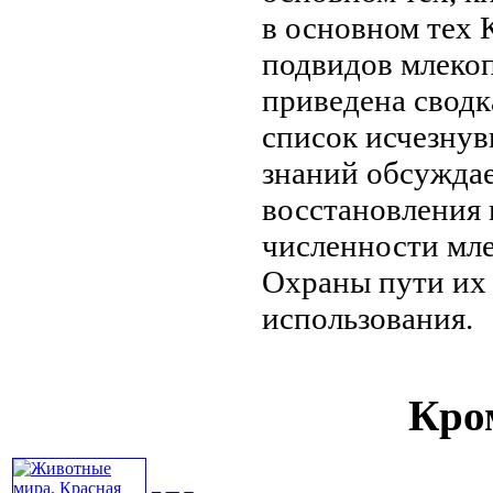
в
основном тех
К
подвидов млек
приведена сводк
список исчезну
знаний
обсуждае
восстановления
численности мл
Охраны
пути их
использования.
Кром