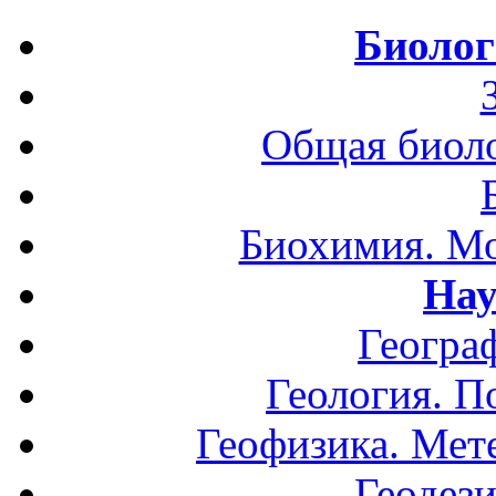
Биолог
Общая биоло
Биохимия. Мо
Нау
Геогра
Геология. П
Геофизика. Мет
Геодези