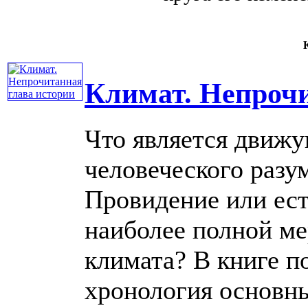
К
Климат. Непрочи
Что является движу
человеческого разу
Провидение или ес
наиболее полной м
климата? В книге п
хронология основных