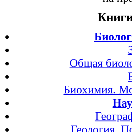
Книги
Биолог
Общая биоло
Биохимия. Мо
Нау
Геогра
Геология. П