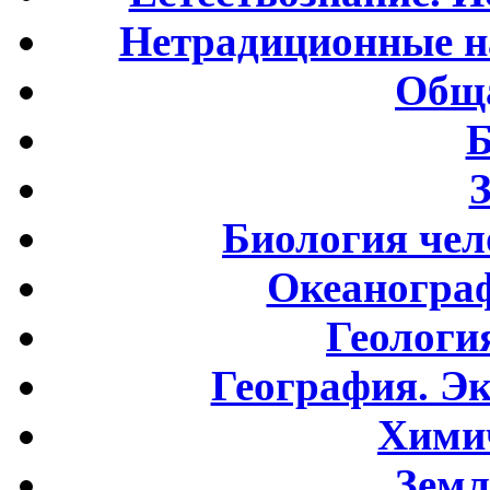
Нетрадиционные н
Обща
Б
Биология чел
Океаногра
Геологи
География. Э
Хими
Земл