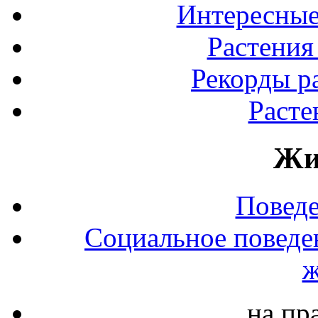
Интересные
Растения
Рекорды р
Расте
Жи
Повед
Социальное поведе
ж
на пр