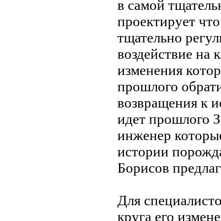
в самой
тщатель
проектирует
что
тщательно регу
воздействие
на к
изменения
кото
прошлого
обрати
возвращения к 
идет
прошлого 
инженер
которы
истории порожд
Борисов предлаг
Для специалист
круга
его измен