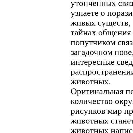
утонченных свя
узнаете о пораз
живых существ,
тайнах общения
попутчиком
связ
загадочном пов
интересные све
распространен
животных.
Оригинальная п
количество
окр
рисунков
мир п
животных стане
животных
написа