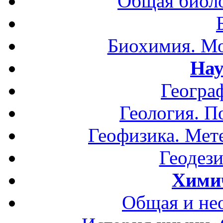
Общая биоло
Биохимия. Мо
Нау
Геогра
Геология. П
Геофизика. Мет
Геодези
Хими
Общая и не