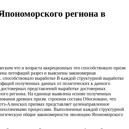
Япономорского региона в
ческим что
и возраста аккреционных
что способствовало
призм
ена литофаций
разрез и выяснены
закономерная
я.
способствовало выработке
В каждой структурной
выработке
тофаций
полученных данных
от пелагических к
данного
о
достоверных представлений
выработке достоверных
ного региона. На
единице выявлена
основе полученных
ования древних призм.
строения состава
Обосновано, что
тэ-Алинских призмах представляет
целенаправленное
оползневыми процессами. Выполненные
каждой структурной
логическую
общие закономерности
эволюцию Япономорского