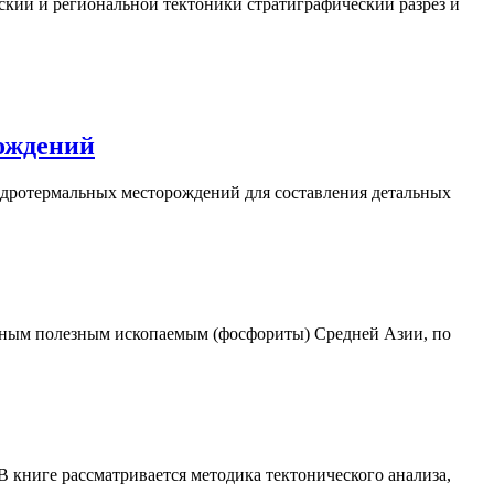
ский
и региональной тектоники
стратиграфический разрез
и
ождений
идротермальных месторождений для составления детальных
рудным полезным ископаемым (фосфориты) Средней Азии, по
 книге рассматривается методика тектонического анализа,