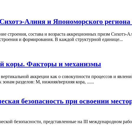
Сихотэ-Алиня и Япономорского региона 
ие строения, состава и возраста аккреционных призм Сихотэ-А
строения и формирования. В каждой структурной единице...
ой коры. Факторы и механизмы
вертикальной аккреции как о совокупности процессов и явлени
онам разделов: М, нижняя/верхняя кора, ......
еская безопасность при освоении местор
ской безопасности, представленные на III международном рабоч