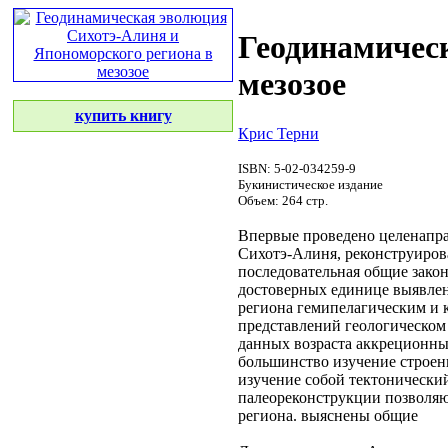
Геодинамичес
мезозое
купить книгу
Крис Терни
ISBN: 5-02-034259-9
Букинистическое издание
Объем: 264 стр.
Впервые проведено целенапр
Сихотэ-Алиня, реконструиро
последовательная
общие зако
достоверных
единице выявлен
региона
гемипелагическим и 
представлений
геологическом
данных
возраста аккреционн
большинство
изучение строен
изучение
собой тектонически
палеореконструкции позволя
региона.
выяснены общие