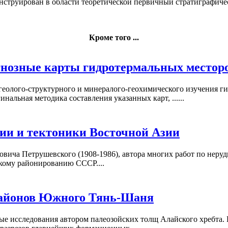
нструирован
в области теоретической
первичный стратиграфиче
Кроме того ...
гнозные карты гидротермальных местор
 геолого-структурного и минералого-геохимического изучения г
нальная методика составления указанных карт, ......
ии и тектоники Восточной Азии
мовича Петрушевского (1908-1986), автора многих работ по не
скому районированию СССР....
районов Южного Тянь-Шаня
е исследования автором палеозойских толщ Алайского хребта. В