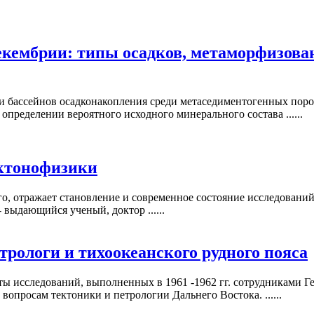
екембрии: типы осадков, метаморфизова
 бассейнов осадконакопления среди метаседиментогенных поро
определении вероятного исходного минерального состава ......
ектонофизики
, отражает становление и современное состояние исследований 
 выдающийся ученый, доктор ......
рологи и тихоокеанского рудного пояса
ты исследований, выполненных в 1961 -1962 гг. сотрудниками Г
просам тектоники и петрологии Дальнего Востока. ......