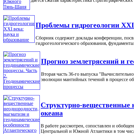
дается сжатая характеристика стратиграфических 
Проблемы гидрогеологии XXI 
Сборник содержит доклады конференции, посв
гидрогеологического образования, фундаментал
Прогноз землетрясений и г
Вторая часть 36-го выпуска "Вычислительн
эволюции мантийных течений в процессе обра
Структурно-вещественные н
океана
В работе рассмотрен, сопоставлен и обобще
Центральной и Южной Атлантики в том числе