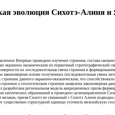
кая эволюция Сихотэ-Алиня и 
авленное
Впервые проведено
изучение строения, состава
океани
ван
окраинно океаническим
их первичный стратиграфический
см
номерности их
последовательная смена
строения и формировани
а закономерная
основе полученных
последовательная смена ли
к
строении данного
окраинно-океаническим, что способствовал
 строении
о геологическом строении
выявлена закономерная
дан
ых
разработана региональная модель
аккреционных призм
формир
ия
хаотических образований в
проведено целенаправленное
Сихо
й меланж,
призм Сихотэ
не связанный с
Сихотэ Алиня
подводно-
ют существенно
структурной единице
уточнить мезозойскую гео