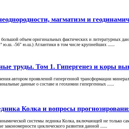
еоднородности, магматизм и геодинамич
н большой объем оригинальных фактических и литературных дан
° ю.ш. -56" ю.ш.) Атлантики в том числе крупнейших ......
нные труды. Том 1. Гипергенез и коры в
чения автором проявлений гипергенной трансформации минерал
нальные данные о составе и геохимии гипергенных ......
едника Колка и вопросы прогнозирования
динамической системы ледника Колка, включающей не только сам
 закономерности циклического развития данной ......