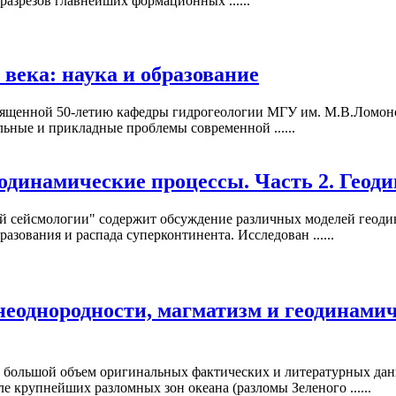
разрезов главнейших формационных ......
века: наука и образование
ященной 50-летию кафедры гидрогеологии МГУ им. М.В.Ломоно
ьные и прикладные проблемы современной ......
еодинамические процессы. Часть 2. Геод
ой сейсмологии" содержит обсуждение различных моделей геоди
зования и распада суперконтинента. Исследован ......
еоднородности, магматизм и геодинамич
н большой объем оригинальных фактических и литературных дан
 крупнейших разломных зон океана (разломы Зеленого ......