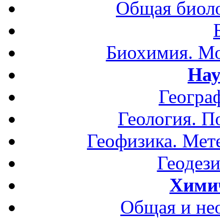
Общая биоло
Биохимия. Мо
Нау
Геогра
Геология. П
Геофизика. Мет
Геодези
Хими
Общая и не