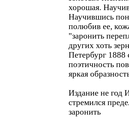
хорошая.
Научи
Научившись пон
полюбив ее,
кож
"заронить
переп
других хоть зер
Петербург 1888
поэтичность по
яркая образност
Издание не
год 
стремился
преде
заронить