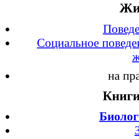
Жи
Повед
Социальное поведе
ж
на пр
Книги
Биолог