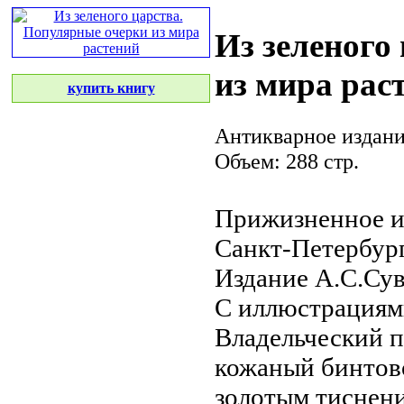
Из зеленого
из мира рас
купить книгу
Антикварное издан
Объем: 288 стр.
Прижизненное и
Санкт-Петербург
Издание А.С.Су
С иллюстрациям
Владельческий п
кожаный бинтов
золотым тиснен