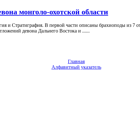
вона монголо-охотской области
ия и Стратиграфия. В первой части описаны брахиоподы из 7 отр
ложений девона Дальнего Востока и ......
Главная
Алфавитный указатель