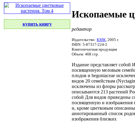
Ископаемые цв
купить книгу
редактор
Издательство:
КМК
, 2005 г.
ISBN: 5-87317-224-2
Книгопечатная продукция
Объем: 468 стр.
Издание представляет собой
И
посвященную меловым
семейс
плодов и
begoniaceae исключ
видов
20 семействам (Nyctagi
исключены из
флоры рассмат
описываются 213
растений Ро
собой
Для видов приведены
с
посвященную
и изображения 
и, кроме
цветковым описанн
аннотированный список
родо
изображения близких