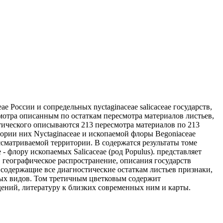
eae
России и сопредельных
nyctaginaceae salicaceae
государств,
мотра
описанным по остаткам
пересмотра материалов
листьев,
тического
описываются 213
пересмотра материалов по
213
тории
них Nyctaginaceae и
ископаемой флоры
Begoniaceae
сматриваемой территории. В
содержатся результаты
томе
e -
флору ископаемых
Salicaceae (род Populus).
представляет
в
географическое распространение, описания
государств
содержащие все диагностические
остаткам листьев
признаки,
ых видов. Том
третичным цветковым
содержит
ений, литературу к
близких современных
ним и карты.