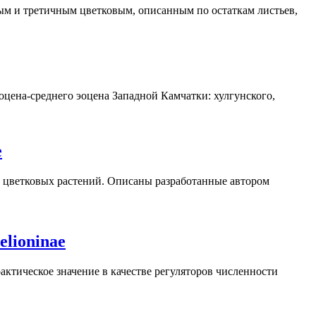
ым и третичным цветковым, описанным по остаткам листьев,
цена-среднего эоцена Западной Камчатки: хулгунского,
е
а цветковых растений. Описаны разработанные автором
lioninae
тическое значение в качестве регуляторов численности