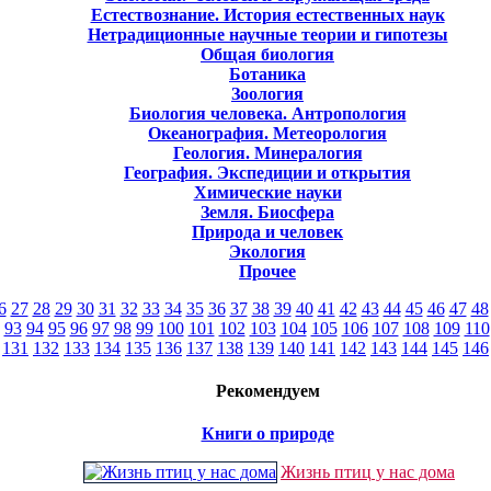
Естествознание. История естественных наук
Нетрадиционные научные теории и гипотезы
Общая биология
Ботаника
Зоология
Биология человека. Антропология
Океанография. Метеорология
Геология. Минералогия
География. Экспедиции и открытия
Химические науки
Земля. Биосфера
Природа и человек
Экология
Прочее
6
27
28
29
30
31
32
33
34
35
36
37
38
39
40
41
42
43
44
45
46
47
48
93
94
95
96
97
98
99
100
101
102
103
104
105
106
107
108
109
110
131
132
133
134
135
136
137
138
139
140
141
142
143
144
145
146
Рекомендуем
Книги о природе
Жизнь птиц у нас дома