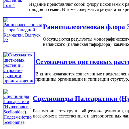
Издание представляет собой флору ископаемых р
плодов и семян. В томе содержатся результаты кри
Раннепалеогеновая флора 
Обсуждаются результаты монографического
напанского (паланская тафофлора), камчикск
Семязачаток цветковых раст
В книге излагаются современные представлени
принципы организации и типизации структур, к
Сцелиониды Палеарктики (Hyme
Рассматривается группа яйцеедов-сцелионин, п
насекомых в естественных и антропогенных ланд