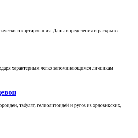
гического картирования. Даны определения и раскрыто
агодаря характерным легко запоминающимся личинкам
девон
роидеи, табулят, гелиолитоидей и ругоз из ордовикских,