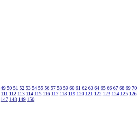
49
50
51
52
53
54
55
56
57
58
59
60
61
62
63
64
65
66
67
68
69
70
111
112
113
114
115
116
117
118
119
120
121
122
123
124
125
126
147
148
149
150