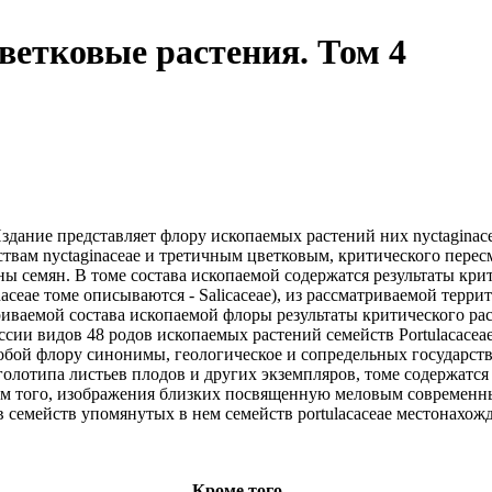
етковые растения. Том 4
здание представляет
флору ископаемых растений
них nyctaginac
твам nyctaginaceae
и третичным цветковым,
критического перес
ены
семян. В томе
состава ископаемой
содержатся результаты кри
naceae
томе описываются
- Salicaceae), из
рассматриваемой терри
риваемой
состава ископаемой флоры
результаты критического
рас
ссии
видов 48 родов
ископаемых растений
семейств Portulacacea
обой флору
синонимы, геологическое и
сопредельных государст
голотипа
листьев плодов
и других экземпляров,
томе содержатся
ым
того, изображения близких
посвященную меловым
современн
в семейств
упомянутых в нем
семейств portulacaceae
местонахожд
Кроме того ...