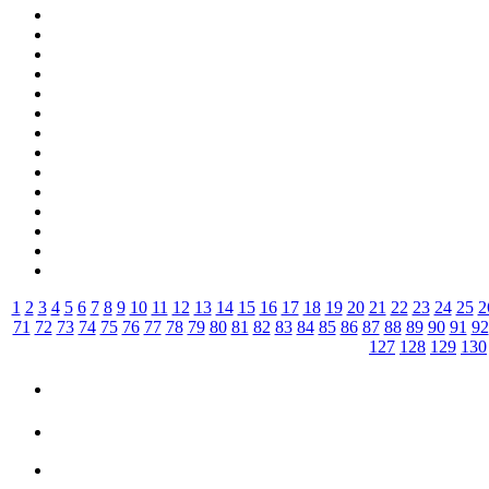
1
2
3
4
5
6
7
8
9
10
11
12
13
14
15
16
17
18
19
20
21
22
23
24
25
2
71
72
73
74
75
76
77
78
79
80
81
82
83
84
85
86
87
88
89
90
91
92
127
128
129
130