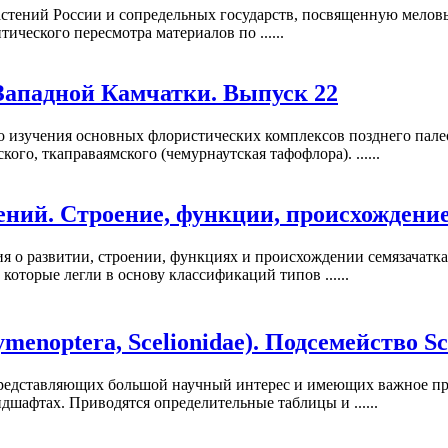
астений России и сопредельных государств, посвященную мелов
тического пересмотра материалов по ......
Западной Камчатки. Выпуск 22
 изучения основных флористических комплексов позднего палео
ого, ткаправаямского (чемурнаутская тафофлора). ......
ений. Строение, функции, происхождени
я о развитии, строении, функциях и происхождении семязачатк
оторые легли в основу классификаций типов ......
noptera, Scelionidae). Подсемейство Sce
редставляющих большой научный интерес и имеющих важное прак
шафтах. Приводятся определительные таблицы и ......