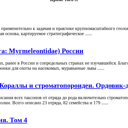
 применительно к задачам и практике крупномасштабного геоло
 основа, картируемое стратиграфическое ......
a: Myrmeleontidae) России
, ранее в России и сопредельных странах не изучавшейся. Бл
онки для охоты на насекомых, муравьиные львы ......
Кораллы и строматопороидеи. Ордовик-
ания всех таксонов от отряда до рода включительно строматопо
и. Всего описано 23 отряда, 82 семейства и 179 ......
я. Том 4