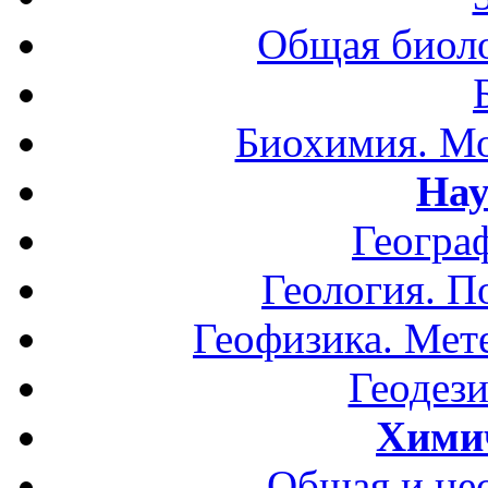
Общая биоло
Биохимия. Мо
Нау
Геогра
Геология. П
Геофизика. Мет
Геодези
Хими
Общая и не