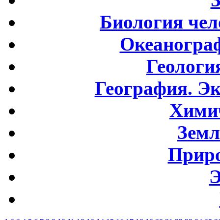
Биология чел
Океаногра
Геологи
География. Э
Хими
Земл
Приро
Э