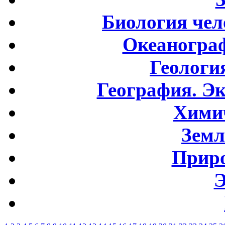
Биология чел
Океаногра
Геологи
География. Э
Хими
Земл
Приро
Э