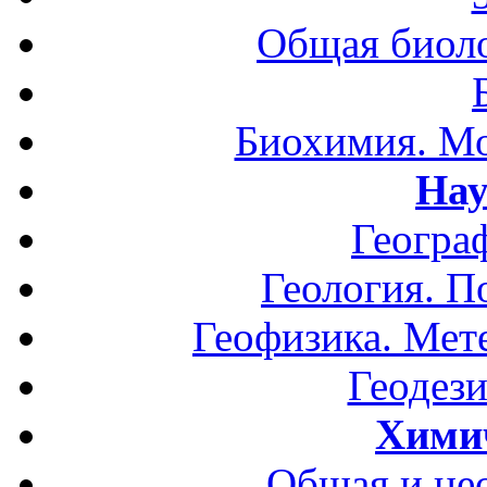
Общая биоло
Биохимия. Мо
Нау
Геогра
Геология. П
Геофизика. Мет
Геодези
Хими
Общая и не