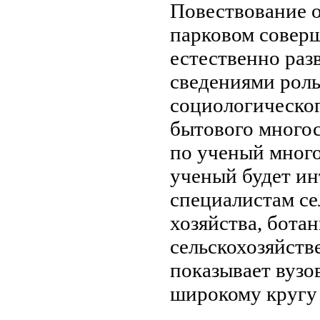
Повествование 
парковом
совер
естественно
раз
сведениями
роль
социологическог
бытового
много
по
ученый мног
ученый
будет ин
специалистам с
хозяйства, бота
сельскохозяйст
показывает
вузов
широкому круг