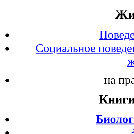
Жи
Повед
Социальное поведе
ж
на пр
Книги
Биолог