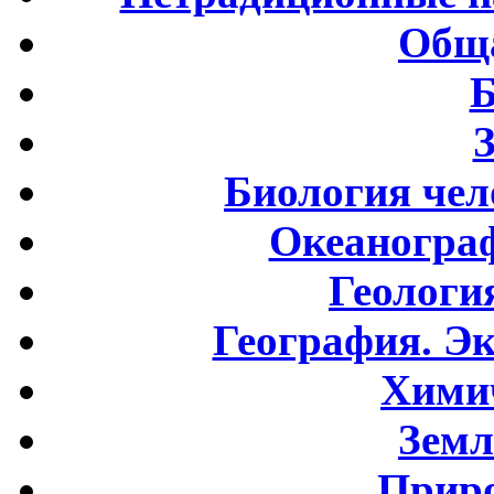
Обща
Б
Биология чел
Океаногра
Геологи
География. Э
Хими
Земл
Приро