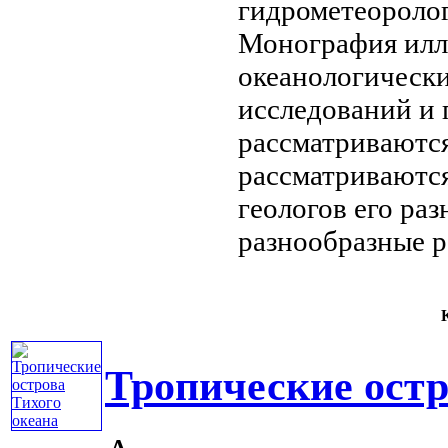
гидрометеороло
Монография ил
океанологическ
исследований
и 
рассматриваютс
рассматриваютс
геологов
его ра
разнообразные 
К
Тропические остр