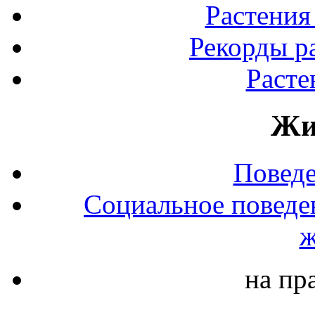
Растения
Рекорды р
Расте
Жи
Повед
Социальное поведе
ж
на пр