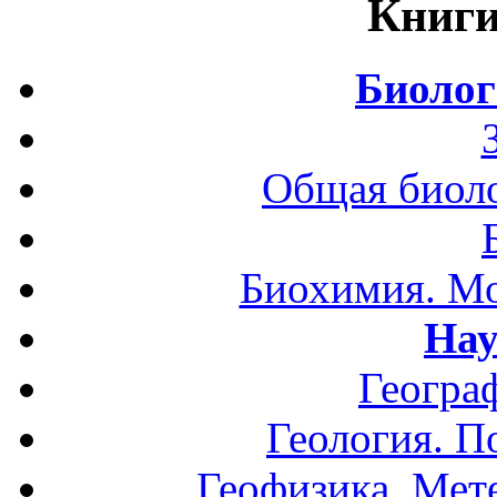
Книги
Биолог
Общая биоло
Биохимия. Мо
Нау
Геогра
Геология. П
Геофизика. Мет