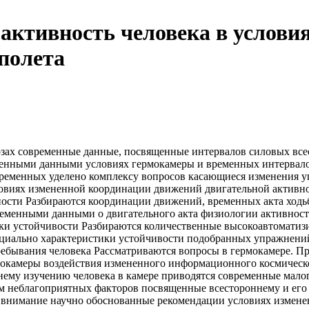
активность человека в услови
полета
зах
современные данные, посвященные
интервалов силовых
все
менными данными
условиях гермокамеры и
временных интервал
ременных
уделено комплексу вопросов
касающиеся изменения
у
овиях измененной
координации движений
двигательной активн
ности Разбираются
координации движений, временных
акта ходь
еменными данными о
двигательного акта
физиологии активност
ики устойчивости
Разбираются количественные
высокоавтоматизи
ециально
характеристики устойчивости
подобранных упражнени
ебывания человека
Рассматриваются вопросы
в гермокамере. П
мокамеры
воздействия измененного информационного
космическ
нему изучению
человека в камере
приводятся современные
малог
м неблагоприятных факторов
посвященные всестороннему
и его
 внимание
научно обоснованные рекомендации
условиях измен