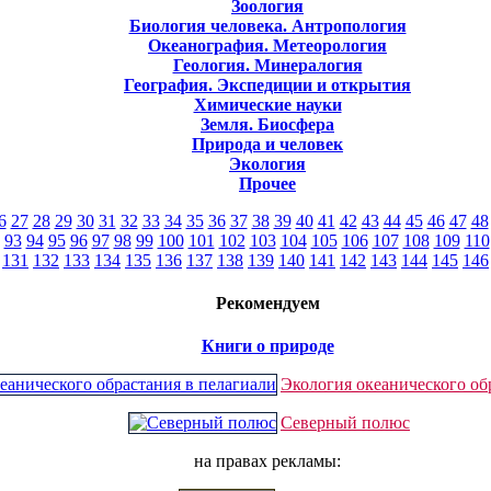
Зоология
Биология человека. Антропология
Океанография. Метеорология
Геология. Минералогия
География. Экспедиции и открытия
Химические науки
Земля. Биосфера
Природа и человек
Экология
Прочее
6
27
28
29
30
31
32
33
34
35
36
37
38
39
40
41
42
43
44
45
46
47
48
93
94
95
96
97
98
99
100
101
102
103
104
105
106
107
108
109
110
131
132
133
134
135
136
137
138
139
140
141
142
143
144
145
146
Рекомендуем
Книги о природе
Экология океанического об
Северный полюс
на правах рекламы: