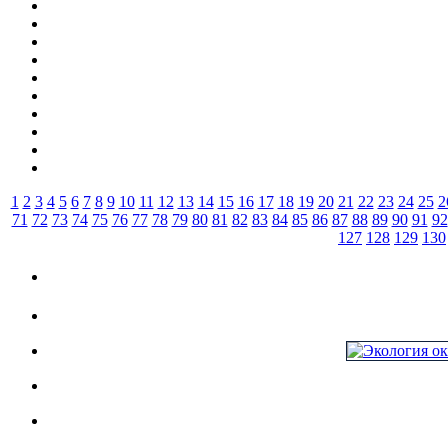
1
2
3
4
5
6
7
8
9
10
11
12
13
14
15
16
17
18
19
20
21
22
23
24
25
2
71
72
73
74
75
76
77
78
79
80
81
82
83
84
85
86
87
88
89
90
91
92
127
128
129
130