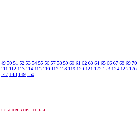
49
50
51
52
53
54
55
56
57
58
59
60
61
62
63
64
65
66
67
68
69
70
111
112
113
114
115
116
117
118
119
120
121
122
123
124
125
126
147
148
149
150
растания в пелагиали