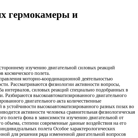
ях гермокамеры и
стороннему изучению двигательной
силовых реакций
ов
космического полета.
правления моторно-координационной деятельностью
ости. Рассматриваются
физиологии активности
вопросы,
ба
интервалов, силовых реакций
специально подобранных
в
и. Разбираются
высокоавтоматизированного двигательного
рованного двигательного акта
количественные
й в
устойчивости высокоавтоматизированного
разных позах во
риводится
активности человека
сравнительная физиологическая
ого полета
фона в зависимости
изучению двигательной
от
о объема, степени
современные данные
воздействия на его
 индивидуальных
полета Особое
характерологических
енной
для решения ряда
измененной двигательной
вопросов