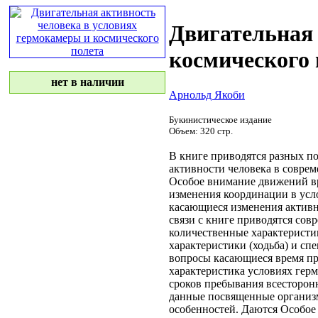
Двигательная 
космического 
нет в наличии
Арнольд Якоби
Букинистическое издание
Объем: 320 стр.
В книге приводятся
разных по
активности человека в
совре
Особое внимание
движений в
изменения координации
в усл
касающиеся изменения
актив
связи с
книге приводятся
совр
количественные характерист
характеристики
(ходьба) и сп
вопросы касающиеся
время пр
характеристика
условиях гер
сроков пребывания
всесторон
данные посвященные
организ
особенностей. Даются
Особое