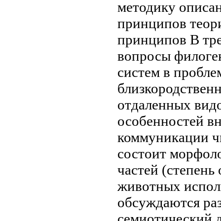
методику описа
принципов теор
принципов
В тр
вопросы филоге
систем в
пробле
близкородствен
отдаленных вид
особенностей
в
коммуникации
ч
состоит
морфоло
частей
(степень 
животных
испол
обсуждаются ра
семиотический
д