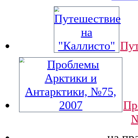
Пут
Пр
№
на пр