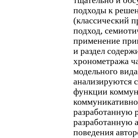
подходы к реш
(классический
п
подход, семиот
применение пр
и
раздел содерж
хронометража
ча
модельного вид
анализируются 
функции коммун
коммуникативно
разработанную
р
разработанную 
поведения
автор