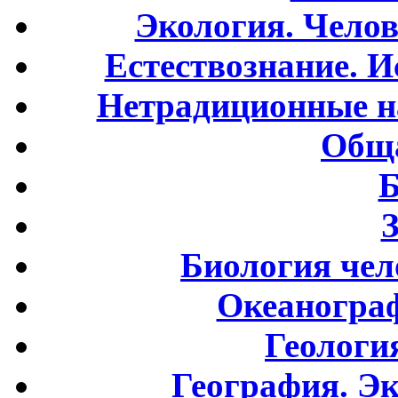
Экология. Чело
Естествознание. И
Нетрадиционные н
Обща
Б
Биология чел
Океаногра
Геологи
География. Э