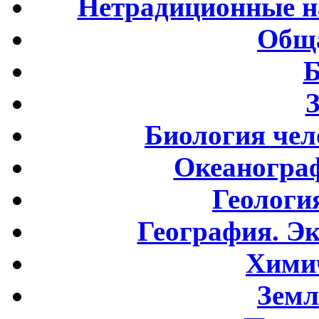
Нетрадиционные н
Обща
Б
Биология чел
Океаногра
Геологи
География. Э
Хими
Земл