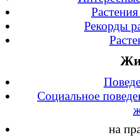
Растения
Рекорды р
Расте
Жи
Повед
Социальное поведе
ж
на пр